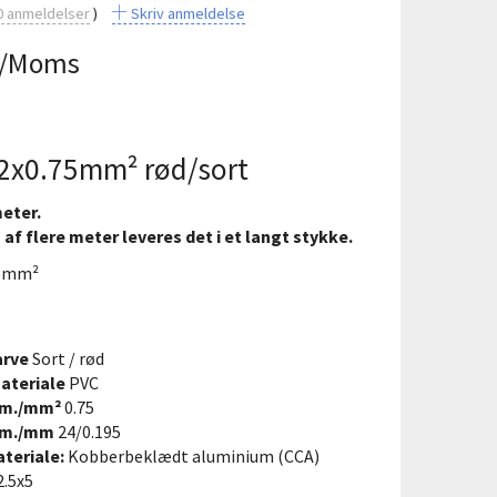
0
anmeldelser
Skriv anmeldelse
/Moms
 2x0.75mm² rød/sort
meter.
 af flere meter leveres det i et langt stykke.
75mm²
arve
Sort / rød
teriale
PVC
im./mm²
0.75
im./mm
24/0.195
teriale:
Kobberbeklædt aluminium (CCA)
2.5x5