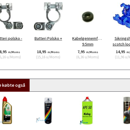
tteri polsko -
Batteri Polsko +
Kabelgennemføring
Sikrings
9.5mm
scotch lo
8,95
18,95
7,95
14,95
m/Moms
m/Moms
m/Moms
m
5,16
u/Moms
)
(
15,16
u/Moms
)
(
6,36
u/Moms
)
(
11,96
u/
e købte også