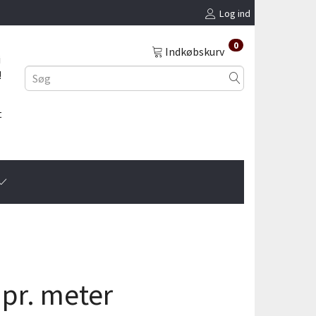
Log ind
0
Indkøbskurv
i
!
t
pr. meter