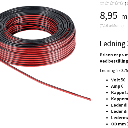
8,95
m
(
7,16
u/Moms
)
Ledning
Prisen er pr. 
Ved bestilling
Ledning 2x0.
Volt
50
Amp
6
Kappef
Kappema
Leder d
Leder d
Lederma
OD mm