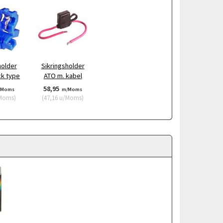
holder
Sikringsholder
ck type
ATO m. kabel
58,95
/Moms
m/Moms
Moms
)
(
47,16
u/Moms
)