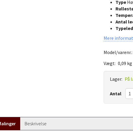
Type
Høj
Rullest
Temper
Antal le
Typeled
Mere informat
Model/varenr.
Vægt:
0,09 kg
Lager:
På l
Antal
alinger
Beskrivelse