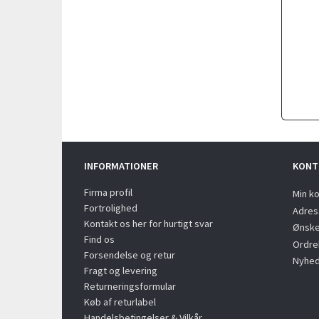
INFORMATIONER
KONT
Firma profil
Min k
Fortrolighed
Adres
Kontakt os her for hurtigt svar
Ønske
Find os
Ordreh
Forsendelse og retur
Nyhed
Fragt og levering
Returneringsformular
Køb af returlabel
Handelsbetingelser & Vilkår