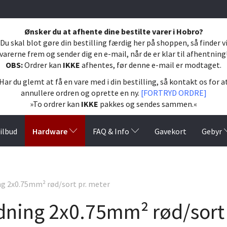
Ønsker du at afhente dine bestilte varer i Hobro?
Du skal blot gøre din bestilling færdig her på shoppen, så finder v
varerne frem og sender dig en e-mail, når de er klar til afhentning
OBS:
Ordrer kan
IKKE
afhentes, før denne e-mail er modtaget.
Har du glemt at få en vare med i din bestilling, så kontakt os for a
annullere ordren og oprette en ny.
[FORTRYD ORDRE]
»To ordrer kan
IKKE
pakkes og sendes sammen.«
Hardware
ilbud
FAQ & Info
Gavekort
Gebyr
g 2x0.75mm² rød/sort pr. meter
dning 2x0.75mm² rød/sort 