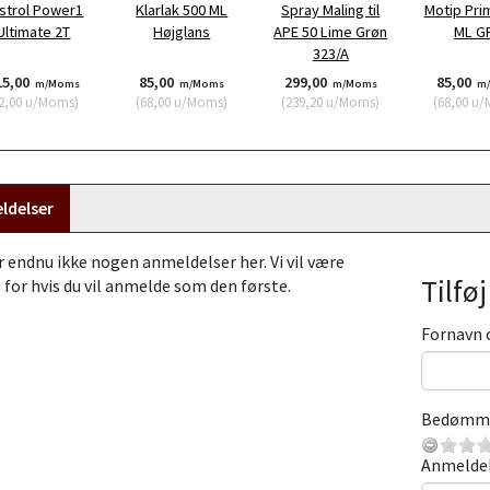
strol Power1
Klarlak 500 ML
Spray Maling til
Motip Pri
Ultimate 2T
Højglans
APE 50 Lime Grøn
ML G
323/A
15,00
85,00
299,00
85,00
m/Moms
m/Moms
m/Moms
m
2,00
u/Moms
)
(
68,00
u/Moms
)
(
239,20
u/Moms
)
(
68,00
u/
ldelser
r endnu ikke nogen anmeldelser her. Vi vil være
Tilfø
 for hvis du vil anmelde som den første.
Fornavn 
Bedømm
Anmelde