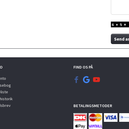
Send a
O
FIND OS PÅ
onto
sebog
liste
istorik
sbrev
BETALINGSMETODER