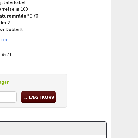
ttalerkabel
ørrelse m
100
aturområde °C
70
der
2
er
Dobbelt
ion
:
8671
ager
LÆG I KURV