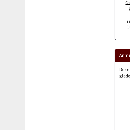
Ca
1
(
9
Anme
Der e
glade