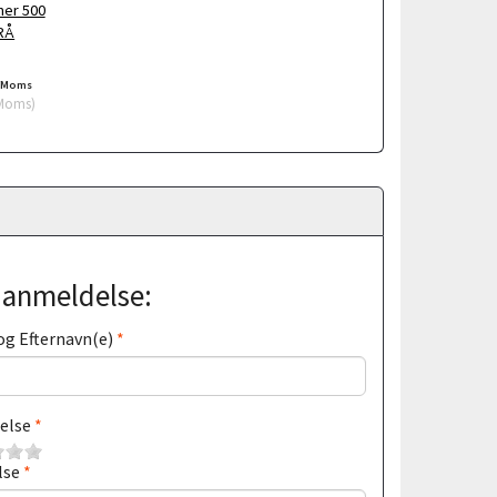
mer 500
RÅ
/Moms
Moms
)
j anmeldelse:
og Efternavn(e)
else
lse