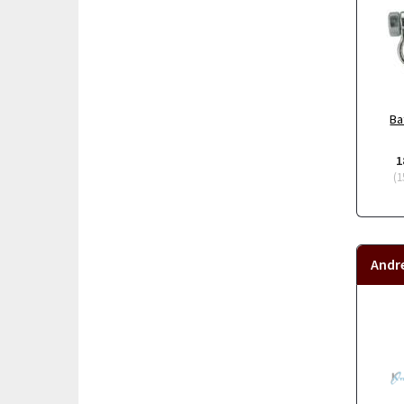
Ba
1
(
1
Andr