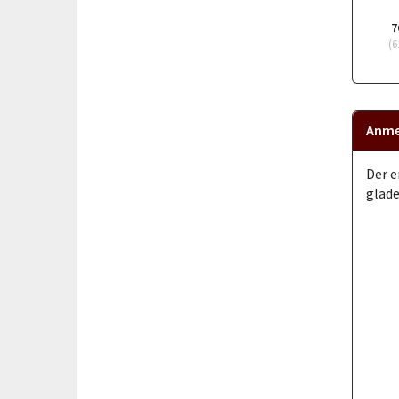
7
(
6
Anme
Der e
glade