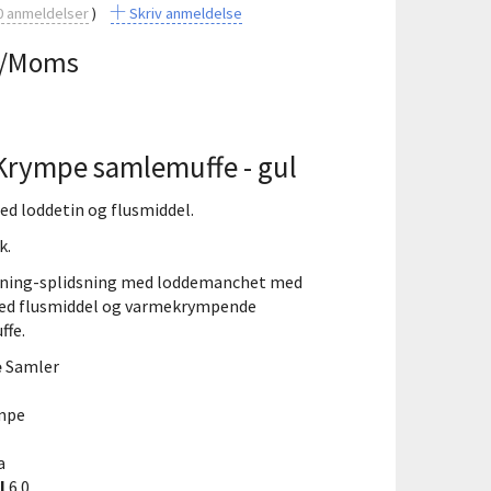
0
anmeldelser
Skriv anmeldelse
/Moms
Krympe samlemuffe - gul
d loddetin og flusmiddel.
k.
edning-splidsning med loddemanchet med
ed flusmiddel og varmekrympende
fe.
e
Samler
mpe
a
l
6.0