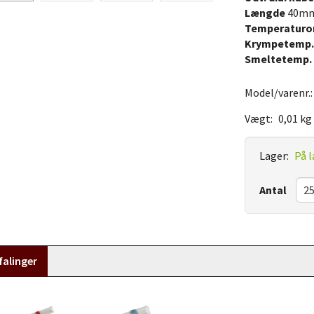
Længde
40m
Temperaturo
Krympetemp.
Smeltetemp. 
Model/varenr.
Vægt:
0,01 kg
Lager:
På l
Antal
alinger