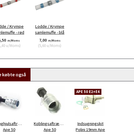
dde / Krympe
Lodde / Krympe
lemuffe - rød
samlemuffe - blå
5,50
7,00
m/Moms
m/Moms
4,40
u/Moms
)
(
5,60
u/Moms
)
e købte også
APE 50 E2+E4
nghjulsaftrækker
Koblingsaftrækker
Indsugningskit
Ape 50
Ape 50
Polini 19mm Ape