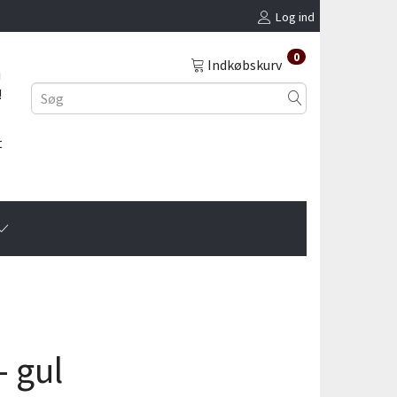
Log ind
0
Indkøbskurv
i
!
t
 gul