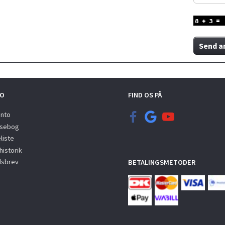
Send a
O
FIND OS PÅ
onto
sebog
liste
istorik
sbrev
BETALINGSMETODER