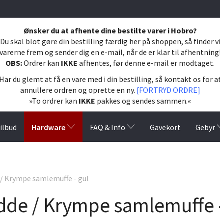
Ønsker du at afhente dine bestilte varer i Hobro?
Du skal blot gøre din bestilling færdig her på shoppen, så finder v
varerne frem og sender dig en e-mail, når de er klar til afhentning
OBS:
Ordrer kan
IKKE
afhentes, før denne e-mail er modtaget.
Har du glemt at få en vare med i din bestilling, så kontakt os for a
annullere ordren og oprette en ny.
[FORTRYD ORDRE]
»To ordrer kan
IKKE
pakkes og sendes sammen.«
Hardware
ilbud
FAQ & Info
Gavekort
Gebyr
/ Krympe samlemuffe - gul
dde / Krympe samlemuffe -