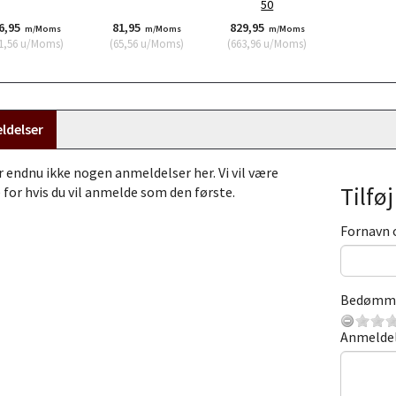
50
6,95
81,95
829,95
m/Moms
m/Moms
m/Moms
1,56
u/Moms
)
(
65,56
u/Moms
)
(
663,96
u/Moms
)
ldelser
r endnu ikke nogen anmeldelser her. Vi vil være
Tilfø
 for hvis du vil anmelde som den første.
Fornavn 
Bedømm
Anmelde