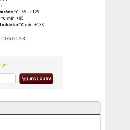
m
mråde °C
-55 - +125
 °C
min. +85
loddetin °C
min. +138
:
1135191703
ager
LÆG I KURV