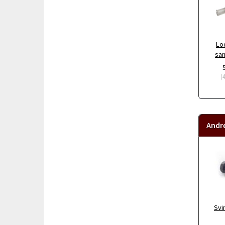
Lo
sam
(
Andr
Svi