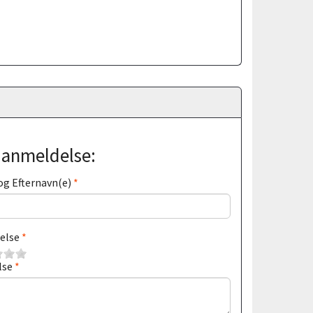
j anmeldelse:
og Efternavn(e)
else
lse