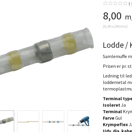
8,00
m
(
6,40
u/Moms
)
Lodde / 
Samlemuffe me
Prisen er pr. st
Ledning til l
loddemetal m
termoplastmuf
Terminal typ
Isoleret
Ja
Terminal
Kry
Farve
Gul
Krympeflex
J
Udv. dia. kabe