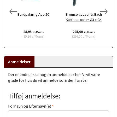
Bundpakning Ape 50
Bremseklodser til Bach
Kabinescooter G3 + G4
48,95
295,00
m/Moms
m/Moms
(
39,16
u/Moms
)
(
236,00
u/Moms
)
Anmeldelser
Der er endnu ikke nogen anmeldelser her. Vi vil være
glade for hvis du vil anmelde som den første.
Tilføj anmeldelse:
Fornavn og Efternavn(e)