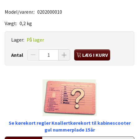
Model/varenr.:
0202000010
Vægt:
0,2 kg
Lager:
På lager
Antal
LÆG I KURV
Se kørekort regler Knallertkørekort til kabinescooter
gul nummerplade 15år