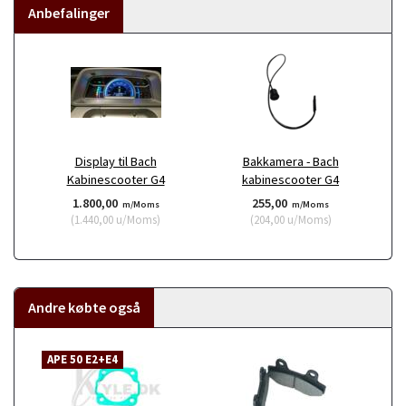
Anbefalinger
Display til Bach
Bakkamera - Bach
Kabinescooter G4
kabinescooter G4
1.800,00
255,00
m/Moms
m/Moms
(
1.440,00
u/Moms
)
(
204,00
u/Moms
)
Andre købte også
APE 50 E2+E4