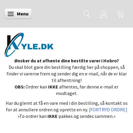
Menu
Skifte navigation
Ønsker du at afhente dine bestilte varer i Hobro?
Du skal blot gøre din bestilling færdig her på shoppen, så
finder vi varerne frem og sender dig en e-mail, når de er klar
til afhentning!
OBS:
Ordrer kan
IKKE
afhentes, før denne e-mail er
modtaget.
Har du glemt at få en vare med i din bestilling, så kontakt os
for at annullere ordren og oprette en ny.
[FORTRYD ORDRE]
»To ordrer kan
IKKE
pakkes og sendes sammen.«