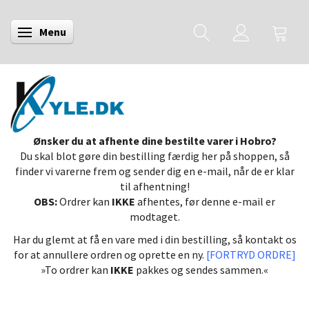
Menu
Skifte navigation
Ønsker du at afhente dine bestilte varer i Hobro?
Du skal blot gøre din bestilling færdig her på shoppen, så
finder vi varerne frem og sender dig en e-mail, når de er klar
til afhentning!
OBS:
Ordrer kan
IKKE
afhentes, før denne e-mail er
modtaget.
Har du glemt at få en vare med i din bestilling, så kontakt os
for at annullere ordren og oprette en ny.
[FORTRYD ORDRE]
»To ordrer kan
IKKE
pakkes og sendes sammen.«