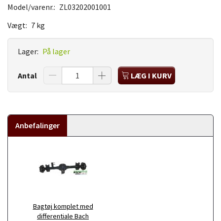
Model/varenr.:
ZL03202001001
Vægt:
7 kg
Lager:
På lager
Antal
LÆG I KURV
Anbefalinger
Bagtøj komplet med
differentiale Bach