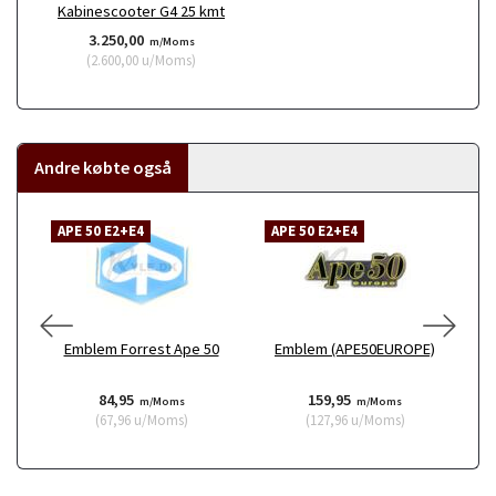
Kabinescooter G4 25 kmt
3.250,00
m/Moms
(
2.600,00
u/Moms
)
Andre købte også
APE 50 E2+E4
APE 50 E2+E4
Emblem Forrest Ape 50
Emblem (APE50EUROPE)
Me
84,95
159,95
m/Moms
m/Moms
(
67,96
u/Moms
)
(
127,96
u/Moms
)