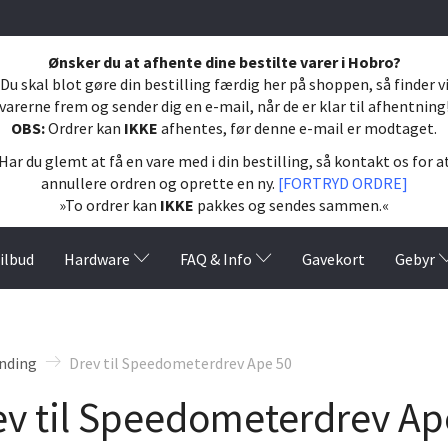
Ønsker du at afhente dine bestilte varer i Hobro?
Du skal blot gøre din bestilling færdig her på shoppen, så finder v
varerne frem og sender dig en e-mail, når de er klar til afhentning
OBS:
Ordrer kan
IKKE
afhentes, før denne e-mail er modtaget.
Har du glemt at få en vare med i din bestilling, så kontakt os for a
annullere ordren og oprette en ny.
[FORTRYD ORDRE]
»To ordrer kan
IKKE
pakkes og sendes sammen.«
ilbud
Hardware
FAQ & Info
Gavekort
Gebyr
nding
Drev til Speedometerdrev Ape 50
ev til Speedometerdrev Ap