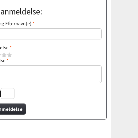
j anmeldelse:
og Efternavn(e)
else
lse
nmeldelse