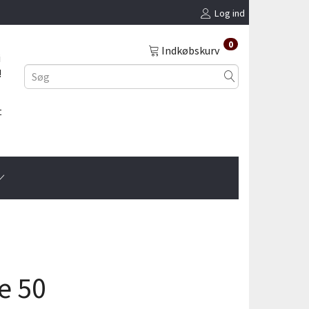
Log ind
0
Indkøbskurv
i
!
t
e 50