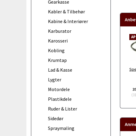
Gearkasse
Kabler & Tilbehør
Anbef
Kabine & Interiører
Karburator
AP
Karosseri
Kobling
Krumtap
Spe
Lad & Kasse
Lygter
Motordele
3
(
3
Plastikdele
Ruder & Lister
Sidedør
Anme
Spraymaling