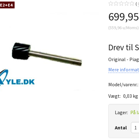
 E2+E4
699,9
(
559,96
u/Moms
)
Drev til
Original - Pia
Mere informat
Model/varenr.
Vægt:
0,03 kg
Lager:
På l
Antal