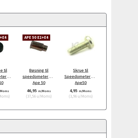
2+E4
APE 50 E2+E4
 til
Bøsning til
Skrue til
terdrev
speedometerdrev
Speedometerdrev
50
Ape 50
Ape50
46,95
4,95
/Moms
m/Moms
m/Moms
Moms
)
(
37,56
u/Moms
)
(
3,96
u/Moms
)