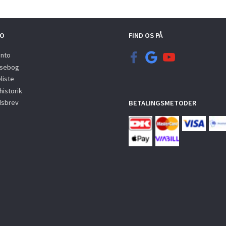
O
FIND OS PÅ
onto
sebog
liste
istorik
sbrev
BETALINGSMETODER