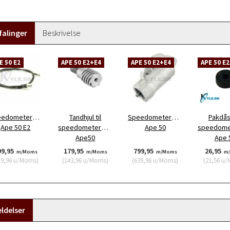
alinger
Beskrivelse
E 50 E2
APE 50 E2+E4
APE 50 E2+E4
APE 50 E
edometerkabel
Tandhjul til
Speedometerdrev
Pakdåse
Ape 50 E2
speedometerdrev
Ape 50
speedome
Ape50
Ape 
99,95
179,95
799,95
26,95
m/Moms
m/Moms
m/Moms
m
19,96
u/Moms
)
(
143,96
u/Moms
)
(
639,96
u/Moms
)
(
21,56
u/
ldelser