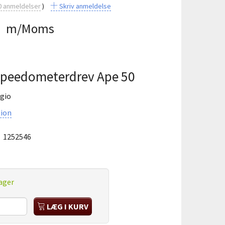
0
anmeldelser
Skriv anmeldelse
5
m/Moms
 Speedometerdrev Ape 50
ggio
ion
:
1252546
ager
LÆG I KURV