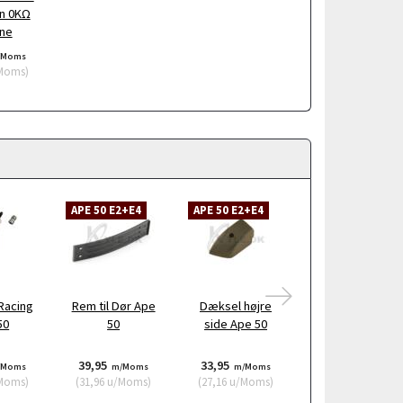
n 0KΩ
one
/Moms
Moms
)
APE 50 E2+E4
APE 50 E2+E4
APE 50 E2
Racing
Rem til Dør Ape
Dæksel højre
Dæksel venstre
50
50
side Ape 50
side Ape 50
39,95
33,95
43,95
/Moms
m/Moms
m/Moms
m/Moms
Moms
)
(
31,96
u/Moms
)
(
27,16
u/Moms
)
(
35,16
u/Moms
)