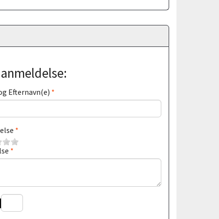
j anmeldelse:
og Efternavn(e)
else
lse