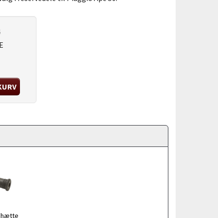
4
E
 KURV
shætte