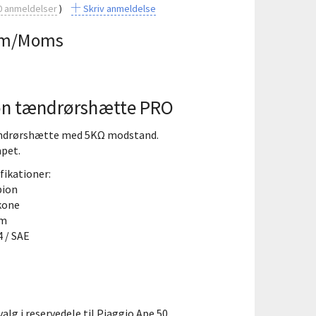
0
anmeldelser
Skriv anmeldelse
m/Moms
n tændrørshætte PRO
drørshætte med 5KΩ modstand.
pet.
fikationer:
ion
ikone
mm
4 / SAE
valg i reservedele til Piaggio Ape 50.