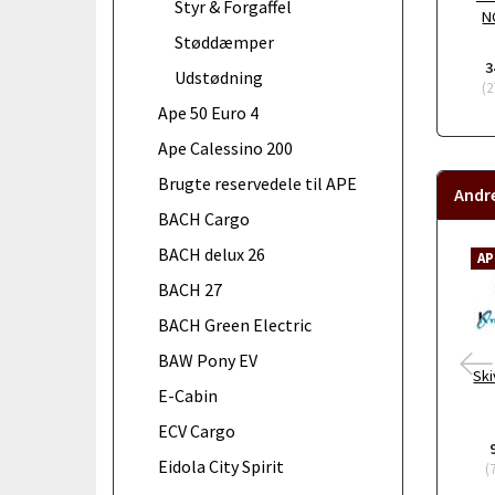
Styr & Forgaffel
NG
Støddæmper
3
Udstødning
(
2
Ape 50 Euro 4
Ape Calessino 200
Brugte reservedele til APE
Andr
BACH Cargo
BACH delux 26
AP
BACH 27
BACH Green Electric
BAW Pony EV
Ski
E-Cabin
ECV Cargo
Eidola City Spirit
(