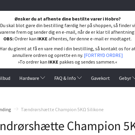
Ønsker du at afhente dine bestilte varer i Hobro?
Du skal blot gøre din bestilling færdig her på shoppen, så finder v
varerne frem og sender dig en e-mail, når de er klar til afhentning
OBS:
Ordrer kan
IKKE
afhentes, før denne e-mail er modtaget.
Har du glemt at få en vare med i din bestilling, så kontakt os for a
annullere ordren og oprette en ny.
[FORTRYD ORDRE]
»To ordrer kan
IKKE
pakkes og sendes sammen.«
ilbud
Hardware
FAQ & Info
Gavekort
Gebyr
nding
Tændrørshætte Champion 5KΩ Silikone
ndrørshætte Champion 5K