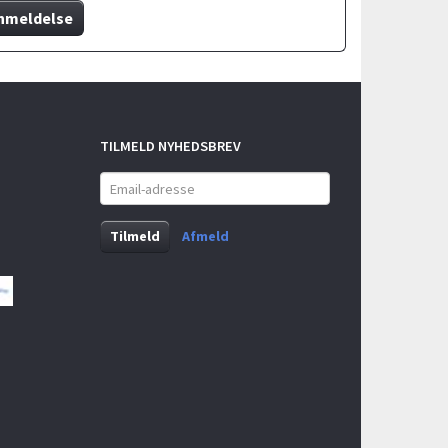
nmeldelse
TILMELD NYHEDSBREV
Email-
adresse
Tilmeld
Afmeld