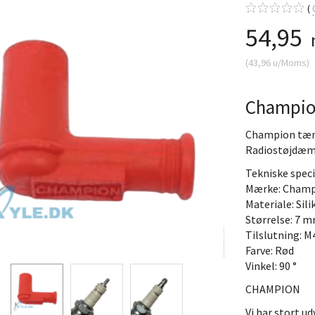
54,95
(
43,96
u/Moms
)
Champio
Champion tæn
Radiostøjdæm
Tekniske speci
Mærke: Champ
Materiale: Sil
Størrelse: 7 
Tilslutning: M
Farve: Rød
Vinkel: 90 °
CHAMPION
Vi har stort ud