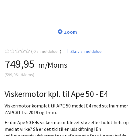
Zoom
0
anmeldelser
Skriv anmeldelse
749,95
m/Moms
(
599,96
u/Moms
)
Viskermotor kpl. til Ape 50 - E4
Viskermotor komplet til APE 50 model E4 med stelnummer
ZAPC81 fra 2019 og frem.
Er din Ape 50 E4s viskermotor blevet sløv eller holdt helt op
med at virke? Så er det tid til en udskiftning! En
velfungerende viskermotor er afgørende for at opretholde