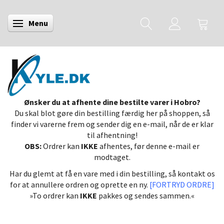
Menu
Skifte navigation
Ønsker du at afhente dine bestilte varer i Hobro?
Du skal blot gøre din bestilling færdig her på shoppen, så
finder vi varerne frem og sender dig en e-mail, når de er klar
til afhentning!
OBS:
Ordrer kan
IKKE
afhentes, før denne e-mail er
modtaget.
Har du glemt at få en vare med i din bestilling, så kontakt os
for at annullere ordren og oprette en ny.
[FORTRYD ORDRE]
»To ordrer kan
IKKE
pakkes og sendes sammen.«