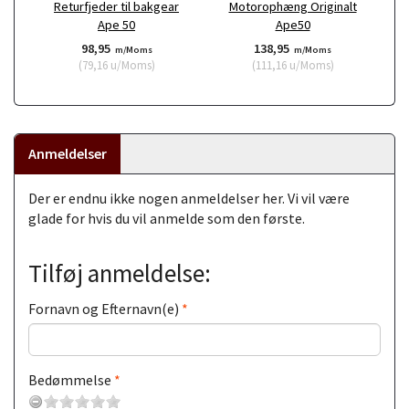
Returfjeder til bakgear
Motorophæng Originalt
Ape 50
Ape50
98,95
138,95
m/Moms
m/Moms
(
79,16
u/Moms
)
(
111,16
u/Moms
)
Anmeldelser
Der er endnu ikke nogen anmeldelser her. Vi vil være
glade for hvis du vil anmelde som den første.
Tilføj anmeldelse:
Fornavn og Efternavn(e)
Bedømmelse