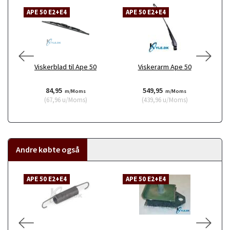
APE 50 E2+E4
APE 50 E2+E4
P
A
Viskerblad til Ape 50
Viskerarm Ape 50
Vi
84,95
549,95
m/Moms
m/Moms
(
67,96
u/Moms
)
(
439,96
u/Moms
)
Andre købte også
APE 50 E2+E4
APE 50 E2+E4
A