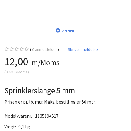
Zoom
0
anmeldelser
Skriv anmeldelse
12,00
m/Moms
(
9,60
u/Moms
)
Sprinklerslange 5 mm
Prisen er pr. lb. mtr. Maks. bestilling er 50 mtr.
Model/varenr.:
1135194517
Vægt:
0,1 kg