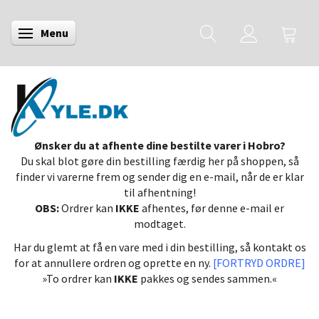
Menu
Skifte navigation
Ønsker du at afhente dine bestilte varer i Hobro?
Du skal blot gøre din bestilling færdig her på shoppen, så
finder vi varerne frem og sender dig en e-mail, når de er klar
til afhentning!
OBS:
Ordrer kan
IKKE
afhentes, før denne e-mail er
modtaget.
Har du glemt at få en vare med i din bestilling, så kontakt os
for at annullere ordren og oprette en ny.
[FORTRYD ORDRE]
»To ordrer kan
IKKE
pakkes og sendes sammen.«