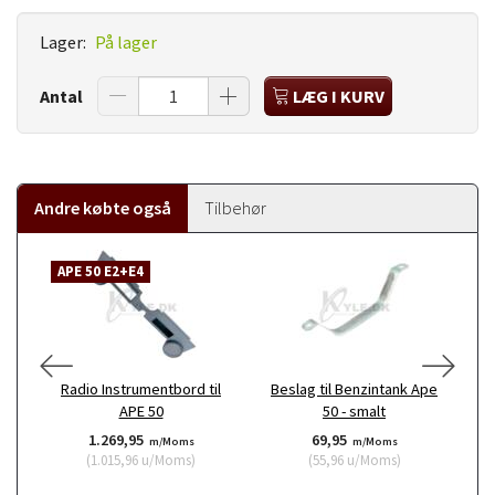
Lager:
På lager
Antal
LÆG I KURV
Andre købte også
Tilbehør
APE 50 E2+E4
A
Radio Instrumentbord til
Beslag til Benzintank Ape
B
APE 50
50 - smalt
1.269,95
69,95
m/Moms
m/Moms
(
1.015,96
u/Moms
)
(
55,96
u/Moms
)