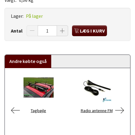
Lager:
På lager
Antal
LÆG I KURV
Andre købte også
Tagbøjle
Radio antenne FM
Fi