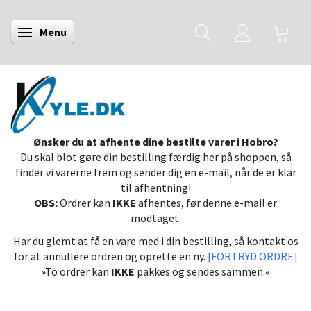
Menu
Skifte navigation
Ønsker du at afhente dine bestilte varer i Hobro?
Du skal blot gøre din bestilling færdig her på shoppen, så
finder vi varerne frem og sender dig en e-mail, når de er klar
til afhentning!
OBS:
Ordrer kan
IKKE
afhentes, før denne e-mail er
modtaget.
Har du glemt at få en vare med i din bestilling, så kontakt os
for at annullere ordren og oprette en ny.
[FORTRYD ORDRE]
»To ordrer kan
IKKE
pakkes og sendes sammen.«