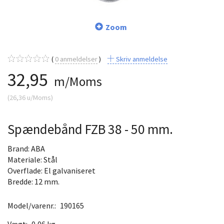
Zoom
0
anmeldelser
Skriv anmeldelse
32,95
m/Moms
(
26,36
u/Moms
)
Spændebånd FZB 38 - 50 mm.
Brand: ABA
Materiale: Stål
Overflade: El galvaniseret
Bredde: 12 mm.
Model/varenr.:
190165
Vægt:
0,06 kg