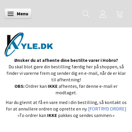
Menu
Skifte navigation
Ønsker du at afhente dine bestilte varer i Hobro?
Du skal blot gøre din bestilling færdig her på shoppen, så
finder vi varerne frem og sender dig en e-mail, når de er klar
til afhentning!
OBS:
Ordrer kan
IKKE
afhentes, før denne e-mail er
modtaget.
Har du glemt at få en vare med i din bestilling, så kontakt os
for at annullere ordren og oprette en ny.
[FORTRYD ORDRE]
»To ordrer kan
IKKE
pakkes og sendes sammen.«