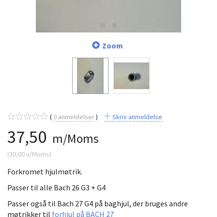
Zoom
0
anmeldelser
Skriv anmeldelse
37,50
m/Moms
(
30,00
u/Moms
)
Forkromet hjulmøtrik.
Passer til alle Bach 26 G3 + G4
Passer også til Bach 27 G4 på baghjul, der bruges andre
møtrikker til
forhjul på BACH 27