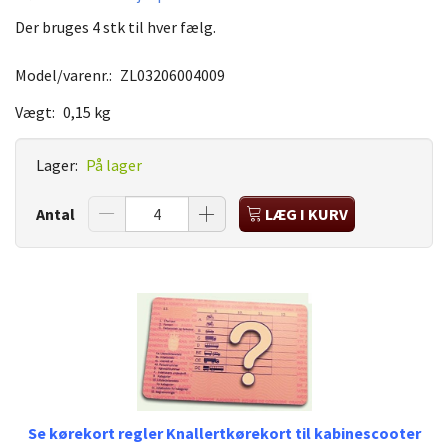
Der bruges 4 stk til hver fælg.
Model/varenr.:
ZL03206004009
Vægt:
0,15 kg
Lager:
På lager
Antal
LÆG I KURV
Se kørekort regler Knallertkørekort til kabinescooter