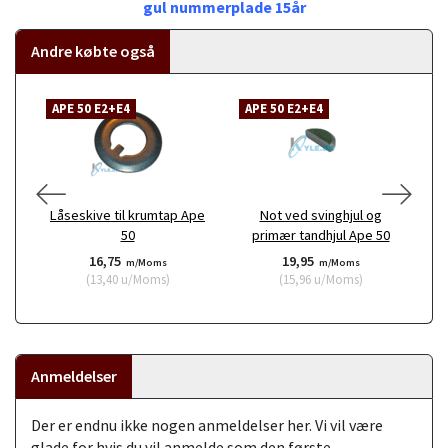
gul nummerplade 15år
Andre købte også
APE 50 E2+E4
APE 50 E2+E4
A
Låseskive til krumtap Ape
Not ved svinghjul og
50
primær tandhjul Ape 50
16,75
19,95
m/Moms
m/Moms
(
13,40
u/Moms
)
(
15,96
u/Moms
)
Anmeldelser
Der er endnu ikke nogen anmeldelser her. Vi vil være
glade for hvis du vil anmelde som den første.