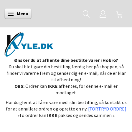
Menu
Skifte navigation
Ønsker du at afhente dine bestilte varer i Hobro?
Du skal blot gøre din bestilling færdig her på shoppen, så
finder vi varerne frem og sender dig en e-mail, når de er klar
til afhentning!
OBS:
Ordrer kan
IKKE
afhentes, før denne e-mail er
modtaget.
Har du glemt at få en vare med i din bestilling, så kontakt os
for at annullere ordren og oprette en ny.
[FORTRYD ORDRE]
»To ordrer kan
IKKE
pakkes og sendes sammen.«