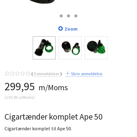
Zoom
0
anmeldelser
Skriv anmeldelse
299,95
m/Moms
(
239,96
u/Moms
)
Cigartænder komplet Ape 50
Cigartænder komplet til Ape 50.