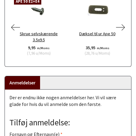
APE 50 E2+E4
Skrue selvskærende
Dæksel til ur Ape 50
3.5x9.5
9,95
35,95
m/Moms
m/Moms
(
7,96
u/Moms
)
(
28,76
u/Moms
)
Anmeldelser
Der er endnu ikke nogen anmeldelser her. Vi vil være
glade for hvis du vil anmelde som den første.
Tilføj anmeldelse:
Fornavn og Efternavn(e)