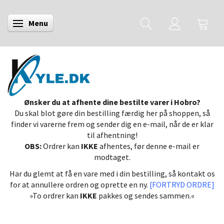
Menu
Skifte navigation
Ønsker du at afhente dine bestilte varer i Hobro?
Du skal blot gøre din bestilling færdig her på shoppen, så
finder vi varerne frem og sender dig en e-mail, når de er klar
til afhentning!
OBS:
Ordrer kan
IKKE
afhentes, før denne e-mail er
modtaget.
Har du glemt at få en vare med i din bestilling, så kontakt os
for at annullere ordren og oprette en ny.
[FORTRYD ORDRE]
»To ordrer kan
IKKE
pakkes og sendes sammen.«