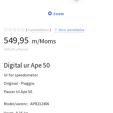
Zoom
0
anmeldelser
Skriv anmeldelse
549,95
m/Moms
(
439,96
u/Moms
)
Digital ur Ape 50
Ur for speedometer.
Original - Piaggio.
Passer til Ape 50.
Model/varenr.:
AP8212406
Vægt:
0,15 kg