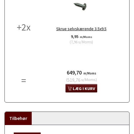
+
2
x
Skrue selvskærende 3.5x9.5
9,95
m/Moms
(
7,96
u/Moms
)
649,70
m/Moms
=
(
519,76
u/Moms
)
LÆG I KURV
Tilbehør