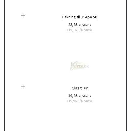
+
Pakning til ur Ape 50
23,95
m/Moms
(
19,16
u/Moms
)
+
Glas til ur
19,95
m/Moms
(
15,96
u/Moms
)