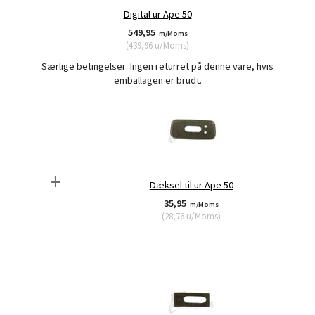
Digital ur Ape 50
549,95
m/Moms
(
439,96
u/Moms
)
Særlige betingelser:
Ingen returret på denne vare, hvis
emballagen er brudt.
+
Dæksel til ur Ape 50
35,95
m/Moms
(
28,76
u/Moms
)