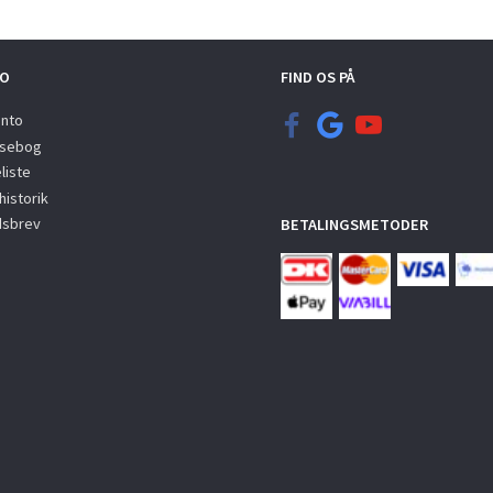
O
FIND OS PÅ
onto
sebog
liste
istorik
sbrev
BETALINGSMETODER