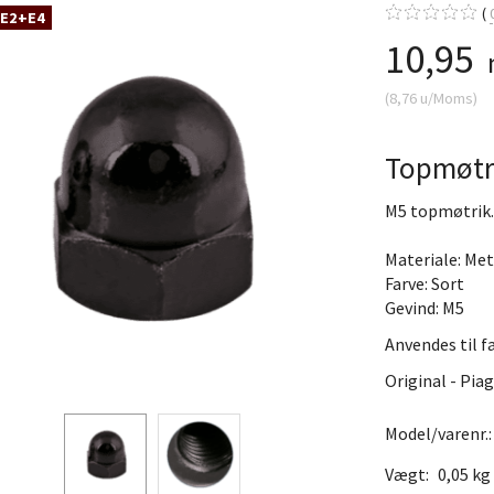
 E2+E4
10,95
(
8,76
u/Moms
)
Topmøtri
M5 topmøtrik.
Materiale: Met
Farve: Sort
Gevind: M5
Anvendes til fa
Original - Pia
Model/varenr.
Vægt:
0,05 kg