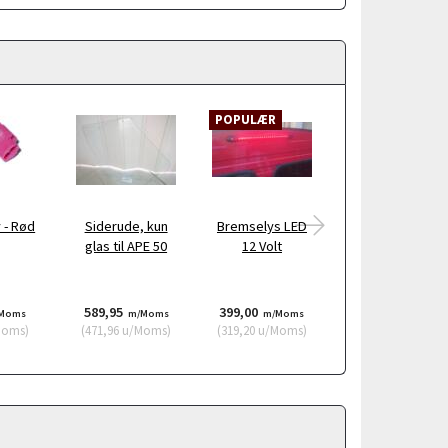
POPULÆR
 - Rød
Siderude, kun
Bremselys LED
Kabelgennemfør
glas til APE 50
12 Volt
9.5mm
589,95
399,00
7,95
Moms
m/Moms
m/Moms
m/Moms
Moms
)
(
471,96
u/Moms
)
(
319,20
u/Moms
)
(
6,36
u/Moms
)