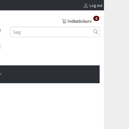
Log ind
0
Indkøbskurv
i
!
t