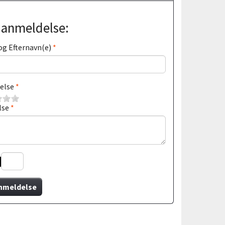
j anmeldelse:
og Efternavn(e)
else
lse
nmeldelse