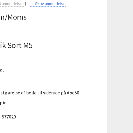
0
anmeldelser
Skriv anmeldelse
m/Moms
k Sort M5
al
stgørelse af bøjle til siderude på Ape50.
ggio
:
577029