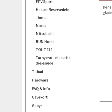
EPV Sport
Der e
Hekter Reservedele
glade
Jinma
Maxus
Mitsubishi
RUN Horse
TOL T414
Turny evo - elektrisk
drejesæde
Tilbud
Hardware
FAQ & Info
Gavekort
Gebyr