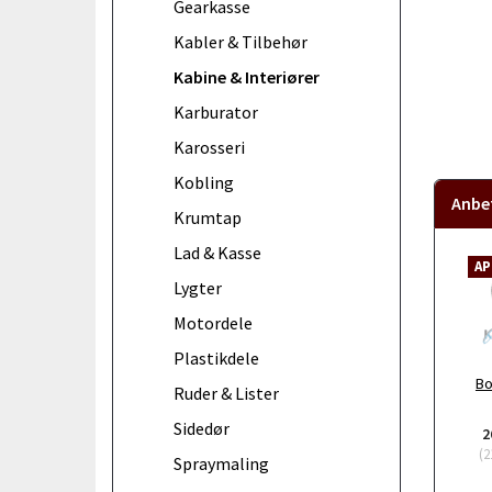
Gearkasse
Kabler & Tilbehør
Kabine & Interiører
Karburator
Karosseri
Kobling
Anbef
Krumtap
Lad & Kasse
AP
Lygter
Motordele
Plastikdele
Bo
Ruder & Lister
Sidedør
2
(
2
Spraymaling