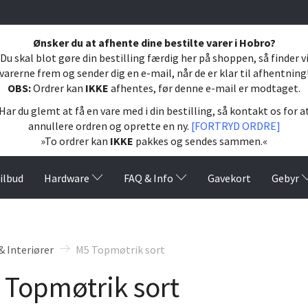
Ønsker du at afhente dine bestilte varer i Hobro?
Du skal blot gøre din bestilling færdig her på shoppen, så finder v
varerne frem og sender dig en e-mail, når de er klar til afhentning
OBS:
Ordrer kan
IKKE
afhentes, før denne e-mail er modtaget.
Har du glemt at få en vare med i din bestilling, så kontakt os for a
annullere ordren og oprette en ny.
[FORTRYD ORDRE]
»To ordrer kan
IKKE
pakkes og sendes sammen.«
ilbud
Hardware
FAQ & Info
Gavekort
Gebyr
& Interiører
M5 Topmøtrik sort
 Topmøtrik sort