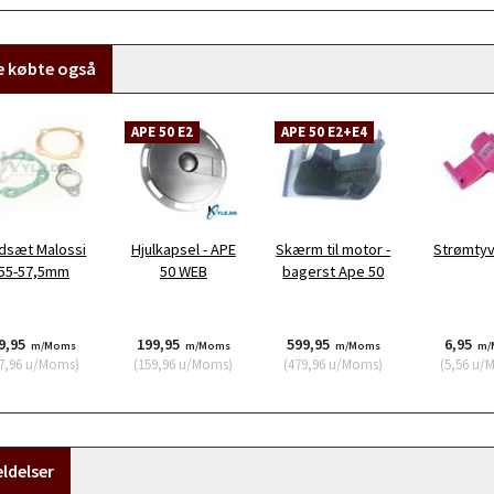
e købte også
APE 50 E2
APE 50 E2+E4
dsæt Malossi
Hjulkapsel - APE
Skærm til motor -
Strømtyv
55-57,5mm
50 WEB
bagerst Ape 50
9,95
199,95
599,95
6,95
m/Moms
m/Moms
m/Moms
m/
7,96
u/Moms
)
(
159,96
u/Moms
)
(
479,96
u/Moms
)
(
5,56
u/
ldelser