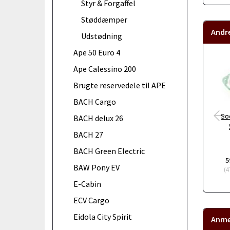
Styr & Forgaffel
Støddæmper
Andr
Udstødning
Ape 50 Euro 4
Ape Calessino 200
Brugte reservedele til APE
BACH Cargo
So
BACH delux 26
BACH 27
BACH Green Electric
5
BAW Pony EV
(
4
E-Cabin
ECV Cargo
Eidola City Spirit
Anme