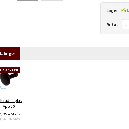
Lager:
På l
Antal
alinger
E 50 E2+E4
lt rude opluk
Ape 50
6,95
m/Moms
1,56
u/Moms
)