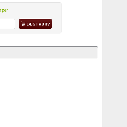
ager
LÆG I KURV