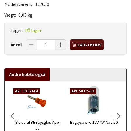
Model/varenr.:
127050
Vægt:
0,05 kg
Lager:
På lager
Antal
LÆG I KURV
Andre købte også
APE 50 E2+E4
APE 50 E2+E4
A
Skrue til Blinklysglas Ape
Baglyspære 12V 4W Ape 50
Sk
50