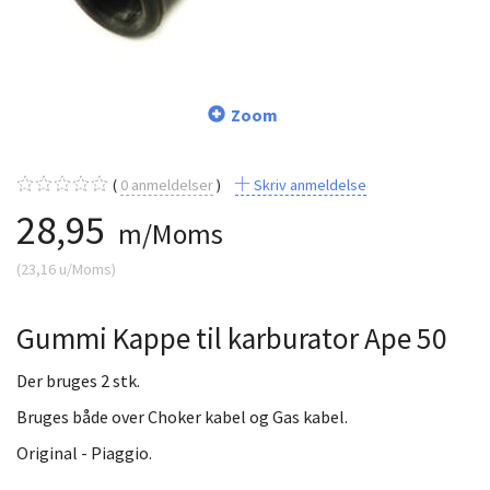
Zoom
0
anmeldelser
Skriv anmeldelse
28,95
m/Moms
(
23,16
u/Moms
)
Gummi Kappe til karburator Ape 50
Der bruges 2 stk.
Bruges både over Choker kabel og Gas kabel.
Original - Piaggio.