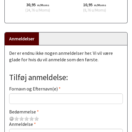
30,95
10,95
m/Moms
m/Moms
(
24,76
u/Moms
)
(
8,76
u/Moms
)
Anmeldelser
Der er endnu ikke nogen anmeldelser her. Vi vil være
glade for hvis du vil anmelde som den første.
Tilføj anmeldelse:
Fornavn og Efternavn(e)
Bedømmelse
Anmeldelse