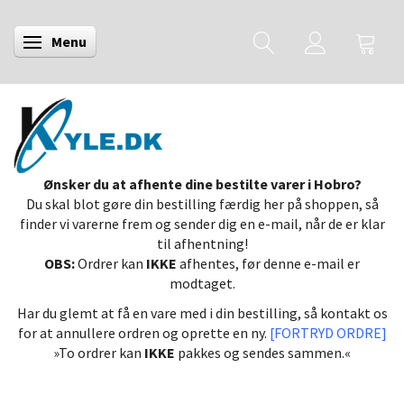
Menu
Skifte navigation
Ønsker du at afhente dine bestilte varer i Hobro?
Du skal blot gøre din bestilling færdig her på shoppen, så
finder vi varerne frem og sender dig en e-mail, når de er klar
til afhentning!
OBS:
Ordrer kan
IKKE
afhentes, før denne e-mail er
modtaget.
Har du glemt at få en vare med i din bestilling, så kontakt os
for at annullere ordren og oprette en ny.
[FORTRYD ORDRE]
»To ordrer kan
IKKE
pakkes og sendes sammen.«