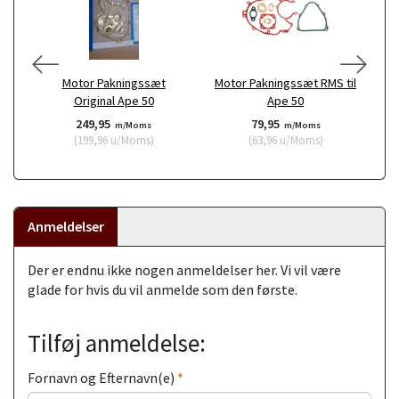
Motor Pakningssæt
Motor Pakningssæt RMS til
Le
Original Ape 50
Ape 50
249,95
79,95
m/Moms
m/Moms
(
199,96
u/Moms
)
(
63,96
u/Moms
)
Anmeldelser
Der er endnu ikke nogen anmeldelser her. Vi vil være
glade for hvis du vil anmelde som den første.
Tilføj anmeldelse:
Fornavn og Efternavn(e)