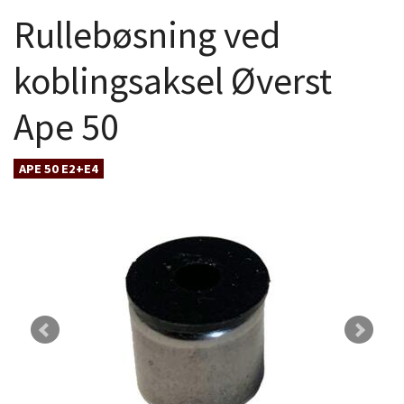
Rullebøsning ved
koblingsaksel Øverst
Ape 50
APE 50 E2+E4