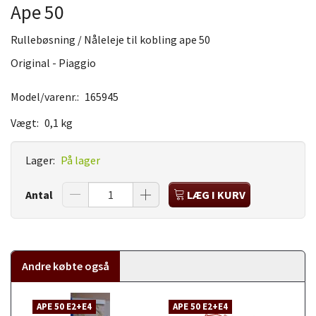
Ape 50
Rullebøsning / Nåleleje til kobling ape 50
Original - Piaggio
Model/varenr.:
165945
Vægt:
0,1 kg
Lager:
På lager
Antal
LÆG I KURV
Andre købte også
APE 50 E2+E4
APE 50 E2+E4
A