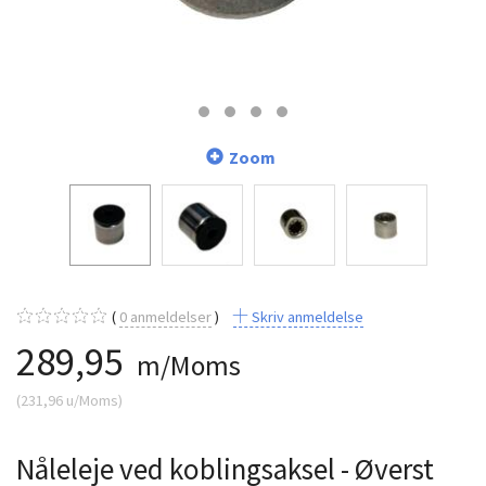
Zoom
0
anmeldelser
Skriv anmeldelse
289,95
m/Moms
(
231,96
u/Moms
)
Nåleleje ved koblingsaksel - Øverst