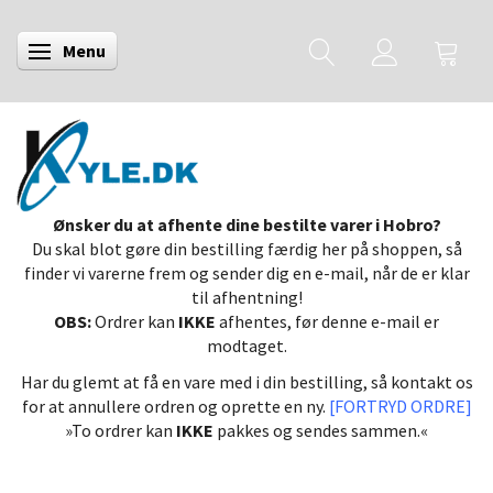
Menu
Skifte navigation
Ønsker du at afhente dine bestilte varer i Hobro?
Du skal blot gøre din bestilling færdig her på shoppen, så
finder vi varerne frem og sender dig en e-mail, når de er klar
til afhentning!
OBS:
Ordrer kan
IKKE
afhentes, før denne e-mail er
modtaget.
Har du glemt at få en vare med i din bestilling, så kontakt os
for at annullere ordren og oprette en ny.
[FORTRYD ORDRE]
»To ordrer kan
IKKE
pakkes og sendes sammen.«