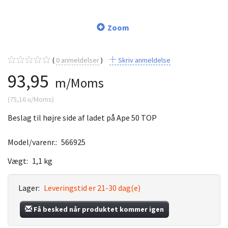
Zoom
0
anmeldelser
Skriv anmeldelse
93,95
m/Moms
(
75,16
u/Moms
)
Beslag til højre side af ladet på Ape 50 TOP
Model/varenr.:
566925
Vægt:
1,1 kg
Lager:
Leveringstid er 21-30 dag(e)
Få besked når produktet kommer igen