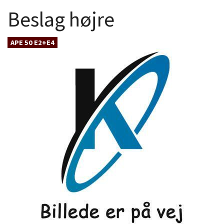
Beslag højre
APE 50 E2+E4