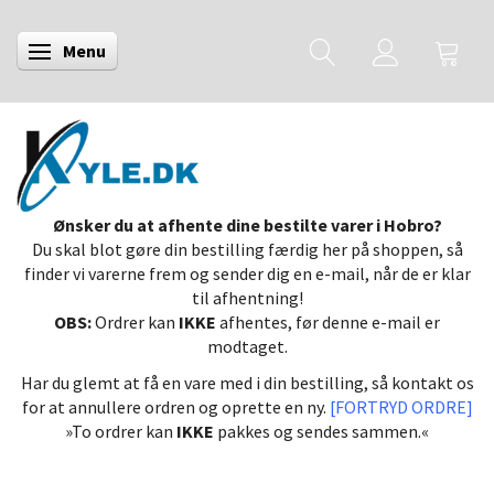
Menu
Skifte navigation
Ønsker du at afhente dine bestilte varer i Hobro?
Du skal blot gøre din bestilling færdig her på shoppen, så
finder vi varerne frem og sender dig en e-mail, når de er klar
til afhentning!
OBS:
Ordrer kan
IKKE
afhentes, før denne e-mail er
modtaget.
Har du glemt at få en vare med i din bestilling, så kontakt os
for at annullere ordren og oprette en ny.
[FORTRYD ORDRE]
»To ordrer kan
IKKE
pakkes og sendes sammen.«