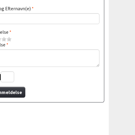
og Efternavn(e)
else
lse
nmeldelse