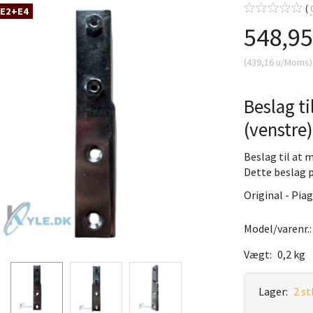
 E2+E4
548,9
(
439,16
u/Moms
)
Beslag t
(venstre)
Beslag til at 
Dette beslag pa
Original - Pia
Model/varenr.
Vægt:
0,2 kg
Lager:
2 st