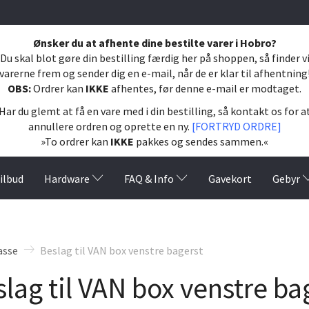
Ønsker du at afhente dine bestilte varer i Hobro?
Du skal blot gøre din bestilling færdig her på shoppen, så finder v
varerne frem og sender dig en e-mail, når de er klar til afhentning
OBS:
Ordrer kan
IKKE
afhentes, før denne e-mail er modtaget.
Har du glemt at få en vare med i din bestilling, så kontakt os for a
annullere ordren og oprette en ny.
[FORTRYD ORDRE]
»To ordrer kan
IKKE
pakkes og sendes sammen.«
ilbud
Hardware
FAQ & Info
Gavekort
Gebyr
asse
Beslag til VAN box venstre bagerst
lag til VAN box venstre ba