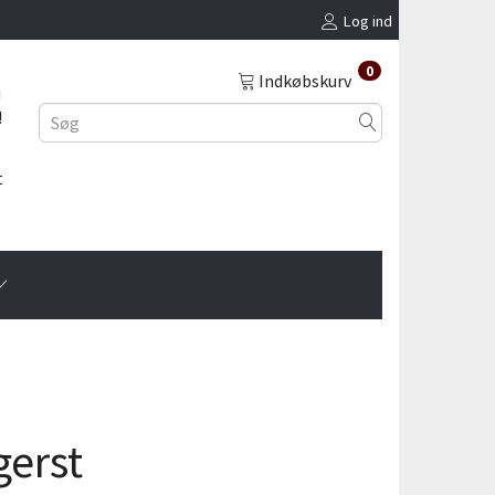
Log ind
0
Indkøbskurv
i
!
t
gerst