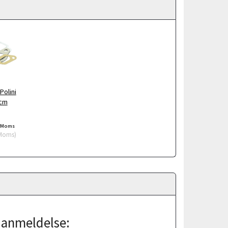
olini
ccm
/Moms
Moms
)
j anmeldelse: