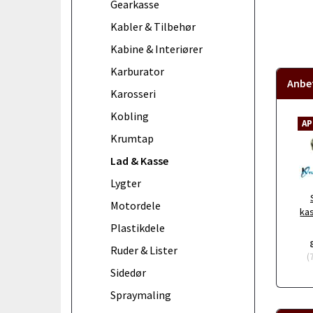
Gearkasse
Kabler & Tilbehør
Kabine & Interiører
Karburator
Anbef
Karosseri
Kobling
AP
Krumtap
Lad & Kasse
Lygter
Motordele
ka
Plastikdele
Ruder & Lister
(
Sidedør
Spraymaling