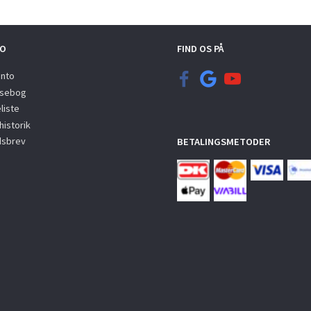
O
FIND OS PÅ
onto
sebog
liste
istorik
sbrev
BETALINGSMETODER