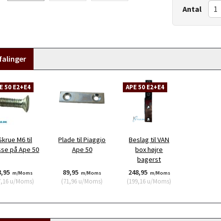
Antal
alinger
E 50 E2+E4
APE 50 E2+E4
Skrue M6 til
Plade til Piaggio
Beslag til VAN
sse på Ape 50
Ape 50
box højre
bagerst
8,95
89,95
248,95
m/Moms
m/Moms
m/Moms
7,16
u/Moms
)
(
71,96
u/Moms
)
(
199,16
u/Moms
)