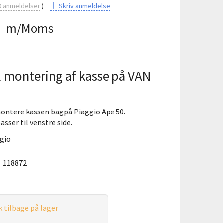
0
anmeldelser
Skriv anmeldelse
5
m/Moms
il montering af kasse på VAN
montere kassen bagpå Piaggio Ape 50.
sser til venstre side.
ggio
:
118872
k tilbage på lager