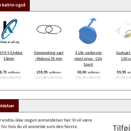
e købte også
-Fit Y-Stykke
Stempelring sæt
3 stk. nederste
Sodsæt P
10mm
- Malossi 55 mm
plast prop - City
130 
Spirit
8,75
159,95
38,00
59,95
m/Moms
m/Moms
m/Moms
m
9,00
u/Moms
)
(
127,96
u/Moms
)
(
30,40
u/Moms
)
(
47,96
u/
ldelser
r endnu ikke nogen anmeldelser her. Vi vil være
Tilfø
 for hvis du vil anmelde som den første.