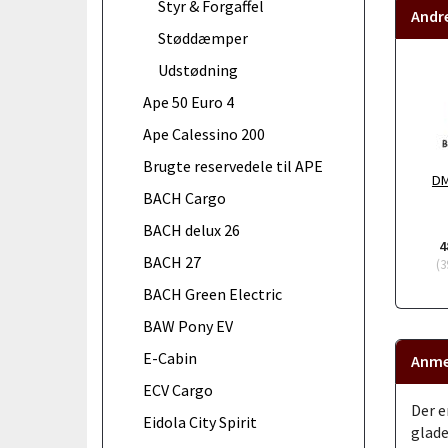
Styr & Forgaffel
Andr
Støddæmper
Udstødning
Ape 50 Euro 4
Ape Calessino 200
Brugte reservedele til APE
DM
BACH Cargo
BACH delux 26
4
BACH 27
(
3
BACH Green Electric
BAW Pony EV
E-Cabin
Anme
ECV Cargo
Der e
Eidola City Spirit
glade