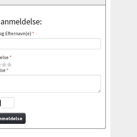
j anmeldelse:
og Efternavn(e)
else
lse
nmeldelse