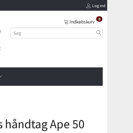
Log ind
0
Indkøbskurv
i
!
t
ns håndtag Ape 50