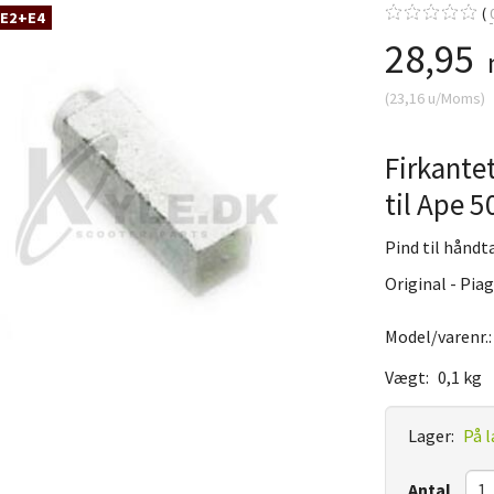
 E2+E4
28,95
(
23,16
u/Moms
)
Firkante
til Ape 5
Pind til håndt
Original - Pia
Model/varenr.
Vægt:
0,1 kg
Lager:
På l
Antal