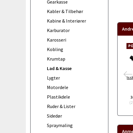
Gearkasse
Kabler & Tilbehør
Kabine & Interiører
Andr
Karburator
Karosseri
P
Kobling
Krumtap
Lad & Kasse
Iss
Lygter
Motordele
Plastikdele
3
(
2
Ruder & Lister
Sidedør
Spraymaling
Anme