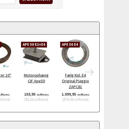
APE 50 E2+E4
APE 50 E4
er 10"
Motorophæng
Fælg Kpl. E4
Fjederskive
CIF Ape50
Original Piaggio
7.1x12.8x1.6
ZAPC81
103,95
1.099,95
6,95
/Moms
m/Moms
m/Moms
m/Moms
Moms
)
(
83,16
u/Moms
)
(
879,96
u/Moms
)
(
5,56
u/Moms
)