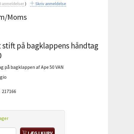
0
anmeldelser
Skriv anmeldelse
m/Moms
t stift på bagklappens håndtag
0
ag på bagklappen af Ape 50 VAN
ggio
:
217166
ager
LÆG I KURV