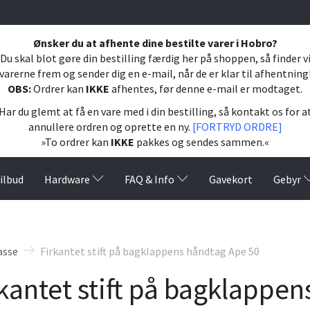
Ønsker du at afhente dine bestilte varer i Hobro?
Du skal blot gøre din bestilling færdig her på shoppen, så finder v
varerne frem og sender dig en e-mail, når de er klar til afhentning
OBS:
Ordrer kan
IKKE
afhentes, før denne e-mail er modtaget.
Har du glemt at få en vare med i din bestilling, så kontakt os for a
annullere ordren og oprette en ny.
[FORTRYD ORDRE]
»To ordrer kan
IKKE
pakkes og sendes sammen.«
ilbud
Hardware
FAQ & Info
Gavekort
Gebyr
asse
Firkantet stift på bagklappens håndtag Ape 50
kantet stift på bagklappe