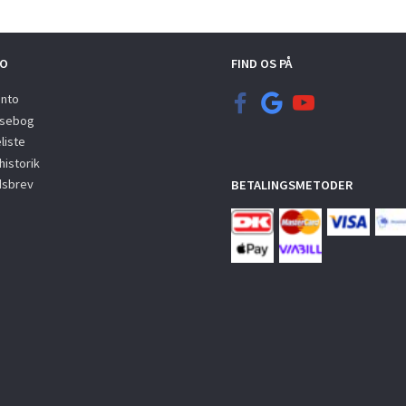
O
FIND OS PÅ
onto
sebog
liste
istorik
sbrev
BETALINGSMETODER