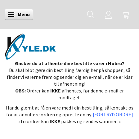
Menu
Skifte navigation
Ønsker du at afhente dine bestilte varer i Hobro?
Du skal blot gøre din bestilling færdig her på shoppen, så
finder vi varerne frem og sender dig en e-mail, når de er klar
til afhentning!
OBS:
Ordrer kan
IKKE
afhentes, før denne e-mail er
modtaget.
Har du glemt at få en vare med i din bestilling, så kontakt os
for at annullere ordren og oprette en ny.
[FORTRYD ORDRE]
»To ordrer kan
IKKE
pakkes og sendes sammen.«