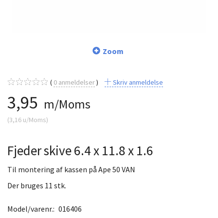
Zoom
0
anmeldelser
Skriv anmeldelse
3,95
m/Moms
(
3,16
u/Moms
)
Fjeder skive 6.4 x 11.8 x 1.6
Til montering af kassen på Ape 50 VAN
Der bruges 11 stk.
Model/varenr.:
016406