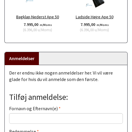
Bagklap Nederst Ape 50
Ladside Højre Ape 50
7.995,00
7.995,00
m/Moms
m/Moms
(
6.396,00
u/Moms
)
(
6.396,00
u/Moms
)
Anmeldelser
Der er endnu ikke nogen anmeldelser her. Vi vil være
glade for hvis du vil anmelde som den første.
Tilføj anmeldelse:
Fornavn og Efternavn(e)
Bedømmelse