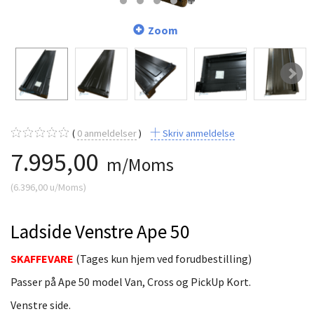
Zoom
0
anmeldelser
Skriv anmeldelse
7.995,00
m/Moms
(
6.396,00
u/Moms
)
Ladside Venstre Ape 50
SKAFFEVARE
(Tages kun hjem ved forudbestilling)
Passer på Ape 50 model Van, Cross og PickUp Kort.
Venstre side.