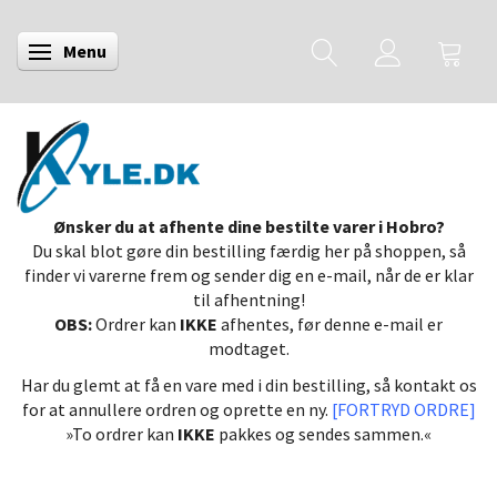
Menu
Skifte navigation
Ønsker du at afhente dine bestilte varer i Hobro?
Du skal blot gøre din bestilling færdig her på shoppen, så
finder vi varerne frem og sender dig en e-mail, når de er klar
til afhentning!
OBS:
Ordrer kan
IKKE
afhentes, før denne e-mail er
modtaget.
Har du glemt at få en vare med i din bestilling, så kontakt os
for at annullere ordren og oprette en ny.
[FORTRYD ORDRE]
»To ordrer kan
IKKE
pakkes og sendes sammen.«