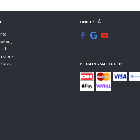
O
FIND OS PÅ
onto
sebog
liste
istorik
sbrev
BETALINGSMETODER