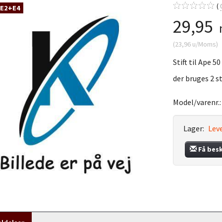
 E2+E4
29,95
(
23,96
u/Moms
)
Stift til Ape 5
der bruges 2 st
Model/varenr.
Lager:
Leve
Få bes