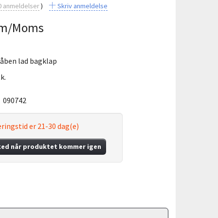
0
anmeldelser
Skriv anmeldelse
m/Moms
0 åben lad bagklap
k.
:
090742
ringstid er 21-30 dag(e)
ked når produktet kommer igen