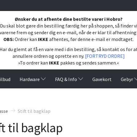
Ønsker du at afhente dine bestilte varer i Hobro?
Du skal blot gøre din bestilling færdig her på shoppen, så finder v
varerne frem og sender dig en e-mail, når de er klar til afhentning
OBS:
Ordrer kan
IKKE
afhentes, før denne e-mail er modtaget.
Har du glemt at få en vare med i din bestilling, så kontakt os for a
annullere ordren og oprette en ny.
[FORTRYD ORDRE]
»To ordrer kan
IKKE
pakkes og sendes sammen.«
ilbud
Hardware
FAQ & Info
Gavekort
Gebyr
asse
Stift til bagklap
ft til bagklap