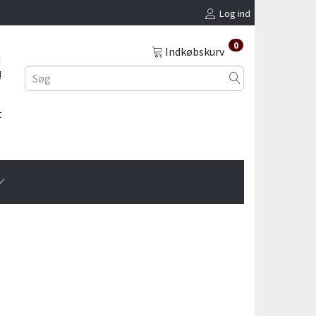
Log ind
0
Indkøbskurv
i
!
t