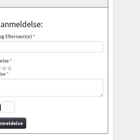
j anmeldelse:
og Efternavn(e)
else
lse
nmeldelse