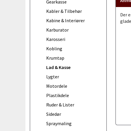
Anme
Gearkasse
Kabler & Tilbehør
Der e
Kabine & Interiører
glade
Karburator
Karosseri
Kobling
Krumtap
Lad & Kasse
Lygter
Motordele
Plastikdele
Ruder & Lister
Sidedør
Spraymaling