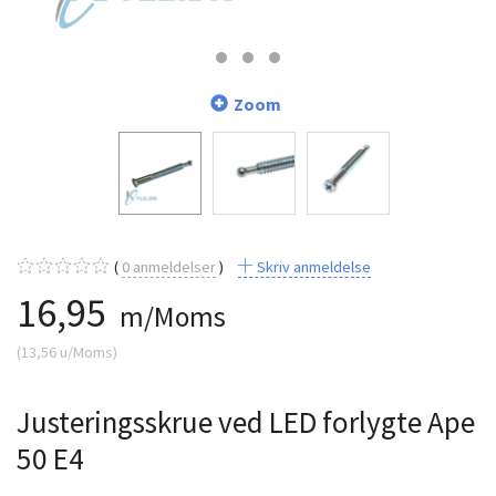
Zoom
0
anmeldelser
Skriv anmeldelse
16,95
m/Moms
(
13,56
u/Moms
)
Justeringsskrue ved LED forlygte Ape
50 E4