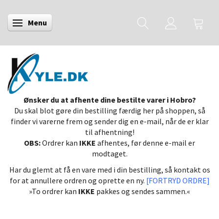
Menu
Skifte navigation
Ønsker du at afhente dine bestilte varer i Hobro?
Du skal blot gøre din bestilling færdig her på shoppen, så
finder vi varerne frem og sender dig en e-mail, når de er klar
til afhentning!
OBS:
Ordrer kan
IKKE
afhentes, før denne e-mail er
modtaget.
Har du glemt at få en vare med i din bestilling, så kontakt os
for at annullere ordren og oprette en ny.
[FORTRYD ORDRE]
»To ordrer kan
IKKE
pakkes og sendes sammen.«