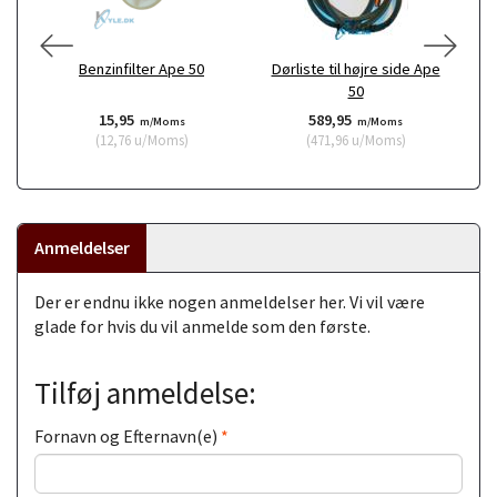
Benzinfilter Ape 50
Dørliste til højre side Ape
50
15,95
589,95
m/Moms
m/Moms
(
12,76
u/Moms
)
(
471,96
u/Moms
)
Anmeldelser
Der er endnu ikke nogen anmeldelser her. Vi vil være
glade for hvis du vil anmelde som den første.
Tilføj anmeldelse:
Fornavn og Efternavn(e)