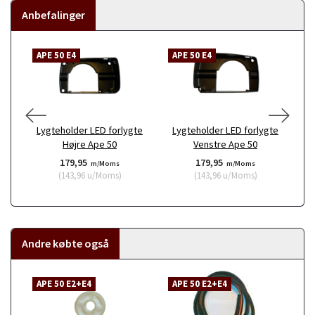
Anbefalinger
APE 50 E4
APE 50 E4
A
Lygteholder LED forlygte
Lygteholder LED forlygte
Højre Ape 50
Venstre Ape 50
179,95
179,95
m/Moms
m/Moms
(
143,96
u/Moms
)
(
143,96
u/Moms
)
Andre købte også
APE 50 E2+E4
APE 50 E2+E4
A