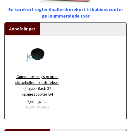
Se kørekort regler Knallertkørekort til kabinescooter
gul nummerplade 15år
Anbefalinger
Gummi tætnings prop til
skruehuller i frontdæksel
(4-hjul) - Bach 27
kabinescooter G4
7,00
m/Moms
(
5,60
u/Moms
)