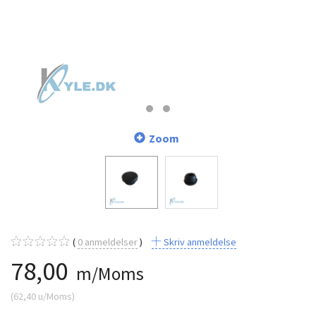
Zoom
0
anmeldelser
Skriv anmeldelse
78,00
m/Moms
(
62,40
u/Moms
)