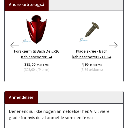
Andre købte også
Forskærm til Bach Delux26
Plade skrue - Bach
Cl
Kabinescooter G4
kabinescooter G3 + G4
385,00
4,95
m/Moms
m/Moms
(
308,00
u/Moms
)
(
3,96
u/Moms
)
Anmeldelser
Der er endnu ikke nogen anmeldelser her. Vi vil være
glade for hvis du vil anmelde som den første.