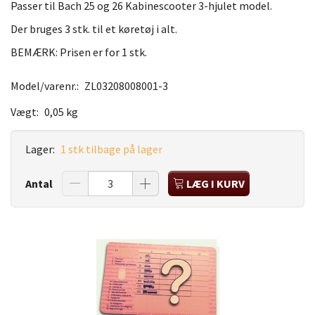
Passer til Bach 25 og 26 Kabinescooter 3-hjulet model.
Der bruges 3 stk. til et køretøj i alt.
BEMÆRK: Prisen er for 1 stk.
Model/varenr.:
ZL03208008001-3
Vægt:
0,05 kg
Lager:
1 stk tilbage på lager
Antal
LÆG I KURV