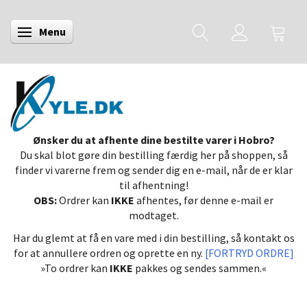
Menu
Skifte navigation
Ønsker du at afhente dine bestilte varer i Hobro?
Du skal blot gøre din bestilling færdig her på shoppen, så
finder vi varerne frem og sender dig en e-mail, når de er klar
til afhentning!
OBS:
Ordrer kan
IKKE
afhentes, før denne e-mail er
modtaget.
Har du glemt at få en vare med i din bestilling, så kontakt os
for at annullere ordren og oprette en ny.
[FORTRYD ORDRE]
»To ordrer kan
IKKE
pakkes og sendes sammen.«