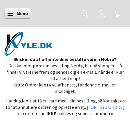
Menu
Skifte navigation
Ønsker du at afhente dine bestilte varer i Hobro?
Du skal blot gøre din bestilling færdig her på shoppen, så
finder vi varerne frem og sender dig en e-mail, når de er klar
til afhentning!
OBS:
Ordrer kan
IKKE
afhentes, før denne e-mail er
modtaget.
Har du glemt at få en vare med i din bestilling, så kontakt os
for at annullere ordren og oprette en ny.
[FORTRYD ORDRE]
»To ordrer kan
IKKE
pakkes og sendes sammen.«