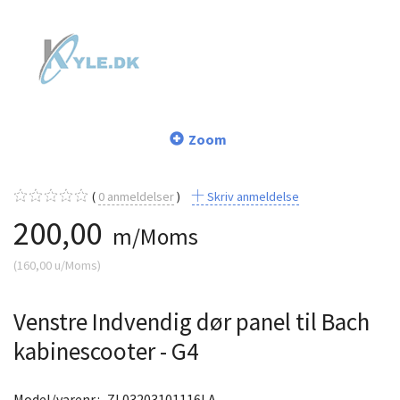
Zoom
0
anmeldelser
Skriv anmeldelse
200,00
m/Moms
(
160,00
u/Moms
)
Venstre Indvendig dør panel til Bach
kabinescooter - G4
Model/varenr.:
ZL03203101116LA