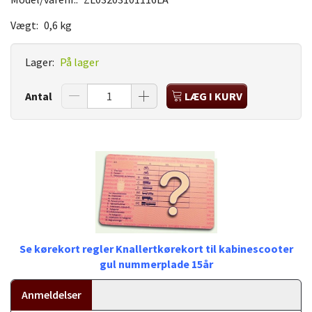
Vægt:
0,6 kg
Lager:
På lager
Antal
LÆG I KURV
Se kørekort regler Knallertkørekort til kabinescooter
gul nummerplade 15år
Anmeldelser