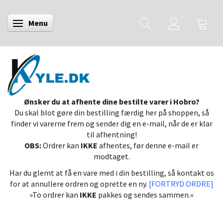
Menu
Skifte navigation
Ønsker du at afhente dine bestilte varer i Hobro?
Du skal blot gøre din bestilling færdig her på shoppen, så
finder vi varerne frem og sender dig en e-mail, når de er klar
til afhentning!
OBS:
Ordrer kan
IKKE
afhentes, før denne e-mail er
modtaget.
Har du glemt at få en vare med i din bestilling, så kontakt os
for at annullere ordren og oprette en ny.
[FORTRYD ORDRE]
»To ordrer kan
IKKE
pakkes og sendes sammen.«