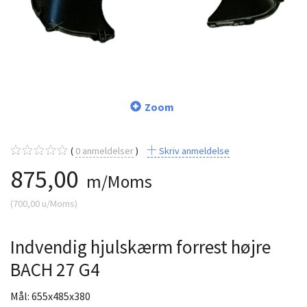
Zoom
0
anmeldelser
Skriv anmeldelse
875,00
m/Moms
(
700,00
u/Moms
)
Indvendig hjulskærm forrest højre
BACH 27 G4
Mål: 655x485x380