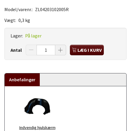
Model/varenr.:
ZL04203102005R
Vægt:
0,3 kg
Lager:
På lager
Antal
LÆG I KURV
Anbefalinger
Indvendig hjulskærm