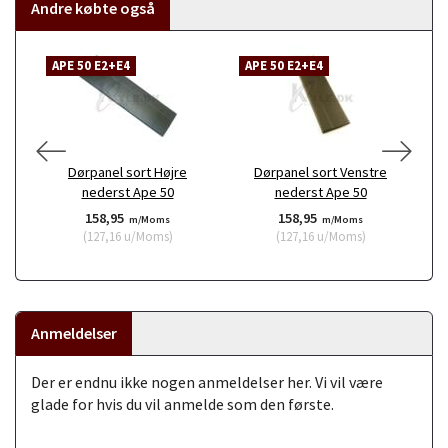
Andre købte også
APE 50 E2+E4
APE 50 E2+E4
A
Dørpanel sort Højre
Dørpanel sort Venstre
R
nederst Ape 50
nederst Ape 50
158,95
158,95
m/Moms
m/Moms
(
127,16
u/Moms
)
(
127,16
u/Moms
)
Anmeldelser
Der er endnu ikke nogen anmeldelser her. Vi vil være
glade for hvis du vil anmelde som den første.