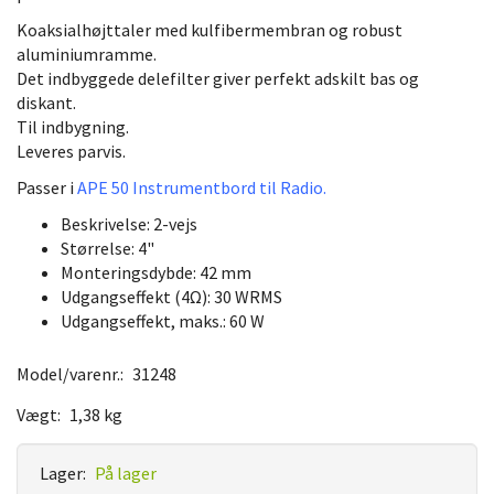
Koaksialhøjttaler med kulfibermembran og robust
aluminiumramme.
Det indbyggede delefilter giver perfekt adskilt bas og
diskant.
Til indbygning.
Leveres parvis.
Passer i
APE 50 Instrumentbord til Radio.
Beskrivelse:
2-vejs
Størrelse:
4"
Monteringsdybde:
42 mm
Udgangseffekt (4Ω):
30 WRMS
Udgangseffekt, maks.:
60 W
Model/varenr.:
31248
Vægt:
1,38 kg
Lager:
På lager