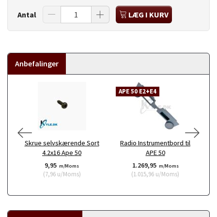
Antal
LÆG I KURV
Anbefalinger
APE 50 E2+E4
Skrue selvskærende Sort
Radio Instrumentbord til
4.2x16 Ape 50
APE 50
9,95
1.269,95
m/Moms
m/Moms
(
7,96
u/Moms
)
(
1.015,96
u/Moms
)