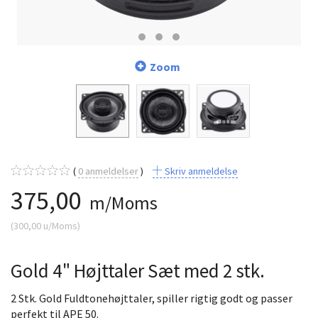
Zoom
0
anmeldelser
Skriv anmeldelse
375,00
m/Moms
(
300,00
u/Moms
)
Gold 4" Højttaler Sæt med 2 stk.
2 Stk. Gold Fuldtonehøjttaler, spiller rigtig godt og passer
perfekt til APE 50.