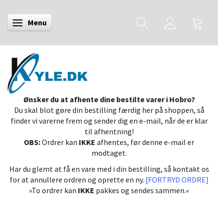
Menu
Skifte navigation
Ønsker du at afhente dine bestilte varer i Hobro?
Du skal blot gøre din bestilling færdig her på shoppen, så
finder vi varerne frem og sender dig en e-mail, når de er klar
til afhentning!
OBS:
Ordrer kan
IKKE
afhentes, før denne e-mail er
modtaget.
Har du glemt at få en vare med i din bestilling, så kontakt os
for at annullere ordren og oprette en ny.
[FORTRYD ORDRE]
»To ordrer kan
IKKE
pakkes og sendes sammen.«