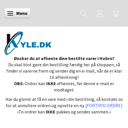
Menu
Skifte navigation
Ønsker du at afhente dine bestilte varer i Hobro?
Du skal blot gøre din bestilling færdig her på shoppen, så
finder vi varerne frem og sender dig en e-mail, når de er klar
til afhentning!
OBS:
Ordrer kan
IKKE
afhentes, før denne e-mail er
modtaget.
Har du glemt at få en vare med i din bestilling, så kontakt os
for at annullere ordren og oprette en ny.
[FORTRYD ORDRE]
»To ordrer kan
IKKE
pakkes og sendes sammen.«