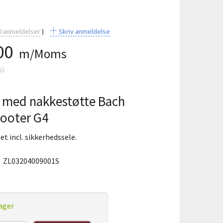
0
anmeldelser
Skriv anmeldelse
00
m/Moms
s
)
 med nakkestøtte Bach
ooter G4
t incl. sikkerhedssele.
:
ZL03204009001S
ager