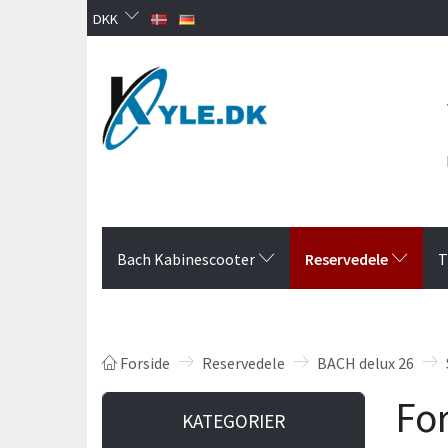
DKK
Reservedele
Bach Kabinescooter
T
Forside
Reservedele
BACH delux 26
Fo
KATEGORIER