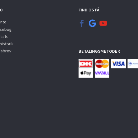
O
FIND OS PÅ
onto
sebog
liste
istorik
sbrev
BETALINGSMETODER