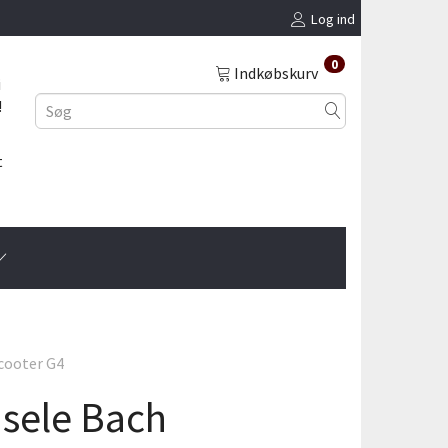
Log ind
0
Indkøbskurv
i
!
t
cooter G4
sele Bach