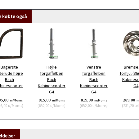
e købte også
Bagerste
Højre
Venstre
Bremse
derude højre
forgaffelben
forgaffelben
forhjul (3h
Bach
Bach
Bach
Kabines
binescooter
Kabinescooter
Kabinescooter
G4
G4
G4
95,00
815,00
815,00
289,00
m/Moms
m/Moms
m/Moms
m
76,00
u/Moms
)
(
652,00
u/Moms
)
(
652,00
u/Moms
)
(
231,20
u/
ldelser