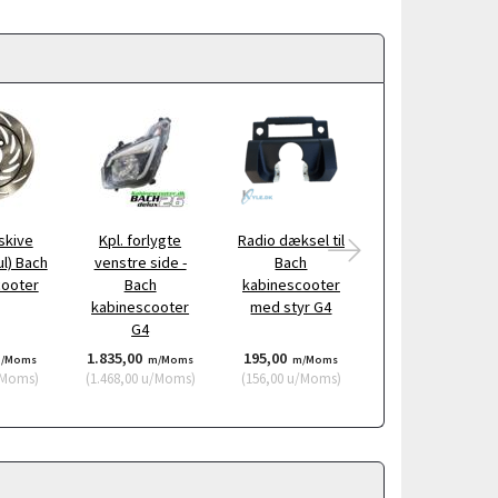
skive
Kpl. forlygte
Radio dæksel til
Højre sidepanel
ul) Bach
venstre side -
Bach
vindue Bach
cooter
Bach
kabinescooter
Kabinescooter
kabinescooter
med styr G4
G4
G4
1.835,00
195,00
465,00
/Moms
m/Moms
m/Moms
m/Moms
Moms
)
(
1.468,00
u/Moms
)
(
156,00
u/Moms
)
(
372,00
u/Moms
)