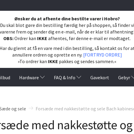
Ønsker du at afhente dine bestilte varer i Hobro?
Du skal blot gøre din bestilling færdig her på shoppen, så finder v
varerne frem og sender dig en e-mail, når de er klar til afhentning
OBS:
Ordrer kan
IKKE
afhentes, før denne e-mail er modtaget.
Har du glemt at få en vare med i din bestilling, så kontakt os for a
annullere ordren og oprette en ny.
[FORTRYD ORDRE]
»To ordrer kan
IKKE
pakkes og sendes sammen.«
ilbud
Hardware
FAQ & Info
Gavekort
Gebyr
Sæde og sele
Forsæde med nakkestøtte og sele Bach kabines
rsæde med nakkestøtte og 