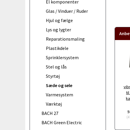
El komponenter
Glas / Vinduer / Ruder
Hjul og fælge
Lys og lygter
Anbef
Reparationsmaling
Plastikdele
Sprinklersystem
Stel og lås
Styrtøj
Sæde og sele
vib
ti
Varmesystem
ka
Værktøj
5
BACH 27
(
4
BACH Green Electric