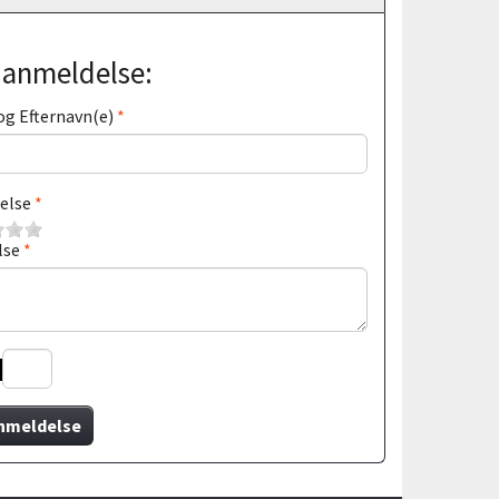
j anmeldelse:
og Efternavn(e)
else
lse
nmeldelse