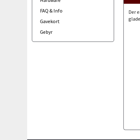
Hardware
FAQ & Info
Der e
glade
Gavekort
Gebyr