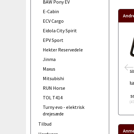
BAW Pony EV
E-Cabin
Andr
ECV Cargo
Eidola City Spirit
EPV Sport
Hekter Reservedele
Jinma
Maxus
si
Mitsubishi
ka
RUN Horse
5
TOL T414
(
4
Turny evo - elektrisk
drejesæde
Tilbud
Anme