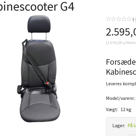
binescooter G4
2.595,
(
2.076,00
u/Mom
Forsæde
Kabinesc
Leveres komple
Model/varenr.
Vægt:
12 kg
Lager:
På l