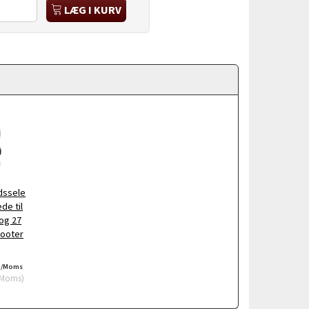
LÆG I KURV
dssele
de til
og 27
cooter
/Moms
Moms
)