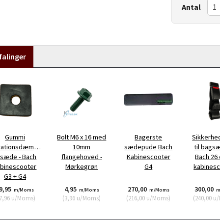
Antal
alinger
Gummi
Bolt M6 x 16 med
Bagerste
Sikkerhe
rationsdæmper
10mm
sædepude Bach
til bagsæ
l sæde - Bach
flangehoved -
Kabinescooter
Bach 26 
binescooter
Mørkegrøn
G4
kabines
G3 + G4
9,95
4,95
270,00
300,00
m/Moms
m/Moms
m/Moms
m
7,96
u/Moms
)
(
3,96
u/Moms
)
(
216,00
u/Moms
)
(
240,00
u/