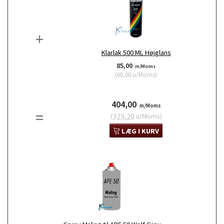
+
Klarlak 500 ML Højglans
85,00
m/Moms
(
68,00
u/Moms
)
404,00
m/Moms
=
(
323,20
u/Moms
)
LÆG I KURV