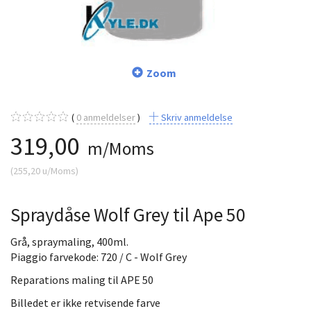
Zoom
0
anmeldelser
Skriv anmeldelse
319,00
m/Moms
(
255,20
u/Moms
)
Spraydåse Wolf Grey til Ape 50
Grå, spraymaling, 400ml.
Piaggio farvekode: 720 / C - Wolf Grey
Reparations maling til APE 50
Billedet er ikke retvisende farve