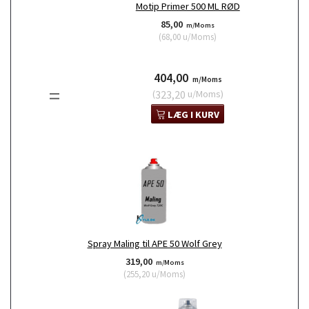
Motip Primer 500 ML RØD
85,00
m/Moms
(
68,00
u/Moms
)
404,00
m/Moms
=
(
323,20
u/Moms
)
LÆG I KURV
Spray Maling til APE 50 Wolf Grey
319,00
m/Moms
(
255,20
u/Moms
)