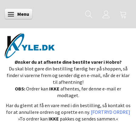
Menu
Skifte navigation
Ønsker du at afhente dine bestilte varer i Hobro?
Du skal blot gøre din bestilling færdig her på shoppen, så
finder vi varerne frem og sender dig en e-mail, når de er klar
til afhentning!
OBS:
Ordrer kan
IKKE
afhentes, før denne e-mail er
modtaget.
Har du glemt at få en vare med i din bestilling, så kontakt os
for at annullere ordren og oprette en ny.
[FORTRYD ORDRE]
»To ordrer kan
IKKE
pakkes og sendes sammen.«