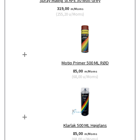
Spray Maling til APE 50 Wolf Grey
319,00
m/Moms
(
255,20
u/Moms
)
+
Motip Primer 500 ML RØD
85,00
m/Moms
(
68,00
u/Moms
)
+
Klarlak 500 ML Højglans
85,00
m/Moms
(
68,00
u/Moms
)