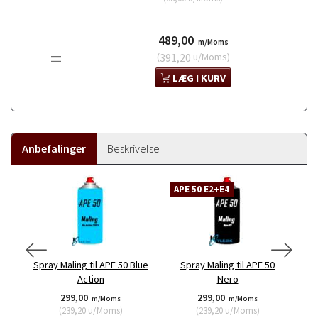
489,00
m/Moms
=
(
391,20
u/Moms
)
LÆG I KURV
Anbefalinger
Beskrivelse
APE 50 E2+E4
Spray Maling til APE 50 Blue
Spray Maling til APE 50
Sp
Action
Nero
299,00
299,00
m/Moms
m/Moms
(
239,20
u/Moms
)
(
239,20
u/Moms
)