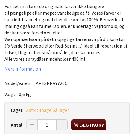
For det meste er de originale farver ikke længere
tilgængelige eller meget vanskelige at få. Vores farver er
specielt blandet og matcher dit køretøj 100%. Bemærk, at
maling også kan falme i solen, er underlagt vejrforhold, og
der kan være farveforskelle!
Vær opmærksom på det nøjagtige farvenavn på dit køretøj
(fx Verde Sherwood eller Red-Sprint ...) Ideel til reparation af
ridser, flager eller små områder, der skal males.
Alle vores spraydåser indeholder 400 ml.
Mere information
Model/varenr.:
APESPRAY720C
Vægt:
0,6 kg
Lager:
2 stk tilbage på lager
Antal
LÆG I KURV