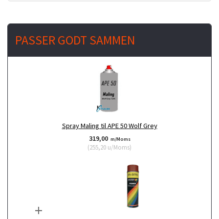
PASSER GODT SAMMEN
Spray Maling til APE 50 Wolf Grey
319,00
m/Moms
(
255,20
u/Moms
)
+