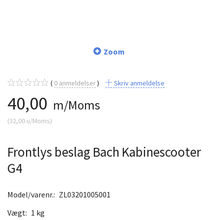
Zoom
0
anmeldelser
Skriv anmeldelse
40,00
m/Moms
(
32,00
u/Moms
)
Frontlys beslag Bach Kabinescooter
G4
Model/varenr.:
ZL03201005001
Vægt:
1 kg