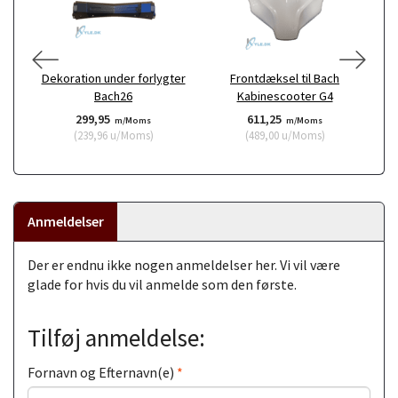
Dekoration under forlygter
Frontdæksel til Bach
Fo
Bach26
Kabinescooter G4
299,95
611,25
m/Moms
m/Moms
(
239,96
u/Moms
)
(
489,00
u/Moms
)
Anmeldelser
Der er endnu ikke nogen anmeldelser her. Vi vil være
glade for hvis du vil anmelde som den første.
Tilføj anmeldelse:
Fornavn og Efternavn(e)