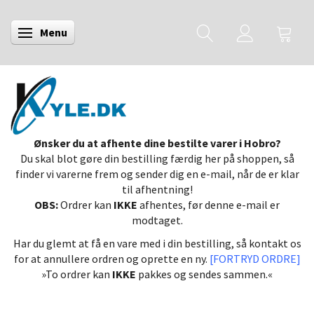
Menu
Skifte navigation
Ønsker du at afhente dine bestilte varer i Hobro?
Du skal blot gøre din bestilling færdig her på shoppen, så
finder vi varerne frem og sender dig en e-mail, når de er klar
til afhentning!
OBS:
Ordrer kan
IKKE
afhentes, før denne e-mail er
modtaget.
Har du glemt at få en vare med i din bestilling, så kontakt os
for at annullere ordren og oprette en ny.
[FORTRYD ORDRE]
»To ordrer kan
IKKE
pakkes og sendes sammen.«