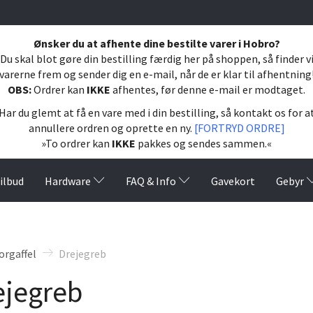
Ønsker du at afhente dine bestilte varer i Hobro?
Du skal blot gøre din bestilling færdig her på shoppen, så finder v
varerne frem og sender dig en e-mail, når de er klar til afhentning
OBS:
Ordrer kan
IKKE
afhentes, før denne e-mail er modtaget.
Har du glemt at få en vare med i din bestilling, så kontakt os for a
annullere ordren og oprette en ny.
[FORTRYD ORDRE]
»To ordrer kan
IKKE
pakkes og sendes sammen.«
ilbud
Hardware
FAQ & Info
Gavekort
Gebyr
orgaffel
Drejegreb
ejegreb