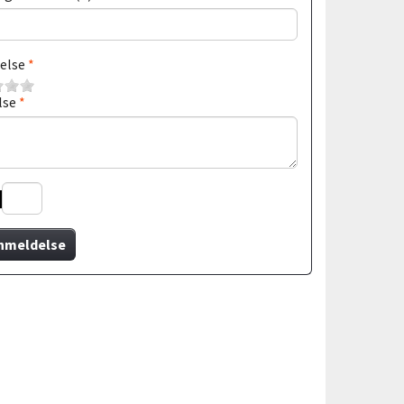
else
lse
nmeldelse