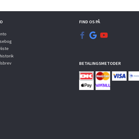
O
FIND OS PÅ
onto
sebog
liste
istorik
sbrev
BETALINGSMETODER