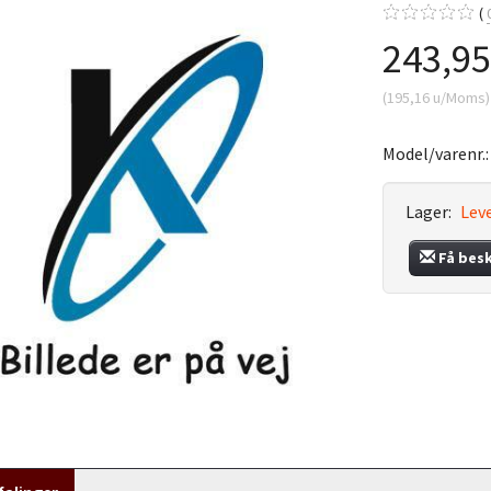
243,9
(
195,16
u/Moms
)
Model/varenr.
Lager:
Leve
Få bes