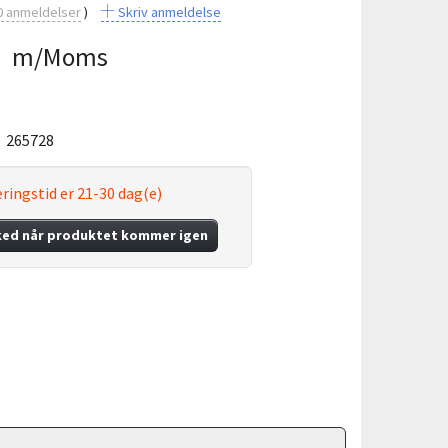
0
anmeldelser
Skriv anmeldelse
5
m/Moms
:
265728
ringstid er 21-30 dag(e)
ked når produktet kommer igen