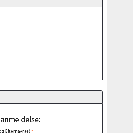
j anmeldelse:
og Efternavn(e)