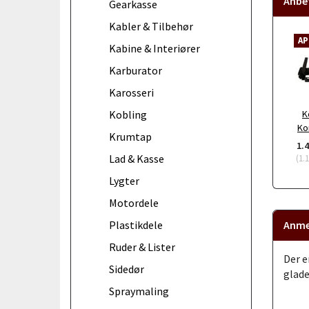
Anbef
Gearkasse
Kabler & Tilbehør
AP
Kabine & Interiører
Karburator
Karosseri
Kobling
K
Ko
Krumtap
1.
Lad & Kasse
(
1.
Lygter
Motordele
Plastikdele
Anme
Ruder & Lister
Der e
Sidedør
glade
Spraymaling