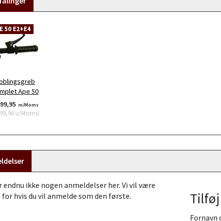
alinger
E 50 E2+E4
oblingsgreb
mplet Ape 50
499,95
m/Moms
199,96
u/Moms
)
ldelser
r endnu ikke nogen anmeldelser her. Vi vil være
Tilfø
 for hvis du vil anmelde som den første.
Fornavn 