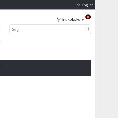
Log ind
0
Indkøbskurv
i
!
t