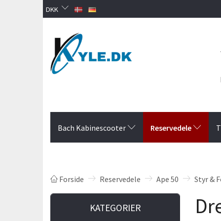
DKK
Reservedele
Bach Kabinescooter
T
Forside
Reservedele
Ape 50
Styr & F
Dr
KATEGORIER