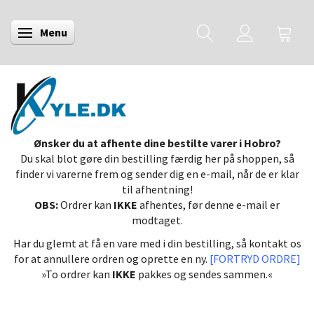
Menu
Skifte navigation
Ønsker du at afhente dine bestilte varer i Hobro?
Du skal blot gøre din bestilling færdig her på shoppen, så
finder vi varerne frem og sender dig en e-mail, når de er klar
til afhentning!
OBS:
Ordrer kan
IKKE
afhentes, før denne e-mail er
modtaget.
Har du glemt at få en vare med i din bestilling, så kontakt os
for at annullere ordren og oprette en ny.
[FORTRYD ORDRE]
»To ordrer kan
IKKE
pakkes og sendes sammen.«