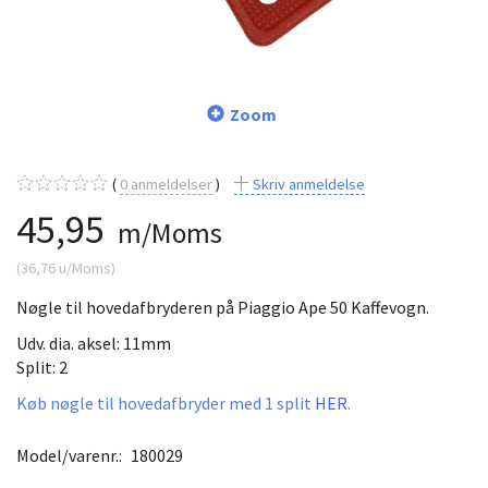
Zoom
0
anmeldelser
Skriv anmeldelse
45,95
m/Moms
(
36,76
u/Moms
)
Nøgle til hovedafbryderen på Piaggio Ape 50 Kaffevogn.
Udv. dia. aksel: 11mm
Split: 2
Køb nøgle til hovedafbryder med 1 split
HER
.
Model/varenr.:
180029