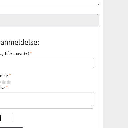
j anmeldelse:
og Efternavn(e)
else
lse