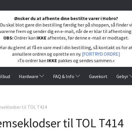
Ønsker du at afhente dine bestilte varer i Hobro?
Du skal blot gøre din bestilling færdig her på shoppen, så finder v
varerne frem og sender dig en e-mail, når de er klar til afhentning
OBS:
Ordrer kan
IKKE
afhentes, før denne e-mail er modtaget.
Har du glemt at få en vare med i din bestilling, så kontakt os for a
annullere ordren og oprette en ny.
[FORTRYD ORDRE]
»To ordrer kan
IKKE
pakkes og sendes sammen.«
ilbud
Hardware
FAQ & Info
Gavekort
Gebyr
seklodser til TOL T414
emseklodser til TOL T414