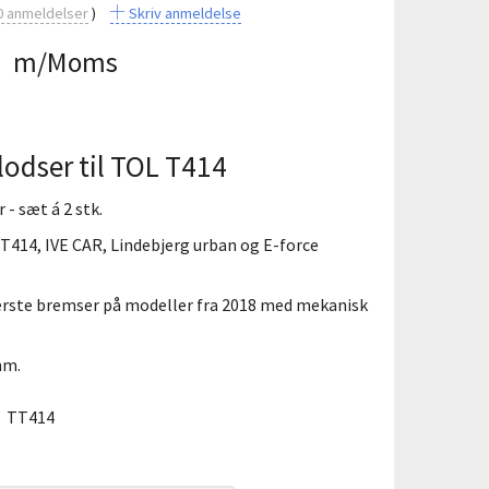
0
anmeldelser
Skriv anmeldelse
0
m/Moms
odser til TOL T414
- sæt á 2 stk.
 T414, IVE CAR, Lindebjerg urban og E-force
gerste bremser på modeller fra 2018 med mekanisk
mm.
:
TT414