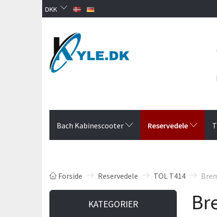
DKK
Reservedele
Bach Kabinescooter
T
Forside
Reservedele
TOL T414
Brem
Br
KATEGORIER