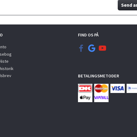
Send a
O
FIND OS PÅ
onto
sebog
liste
istorik
sbrev
BETALINGSMETODER