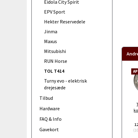
Eidola City Spirit
EPV Sport
Hekter Reservedele
Jinma
Maxus
Mitsubishi
Andr
RUN Horse
TOL T414
AP
Turny evo - elektrisk
drejesæde
Tilbud
Hardware
ko
FAQ & Info
1
Gavekort
(
1