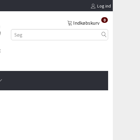
Log ind
0
Indkøbskurv
i
!
t