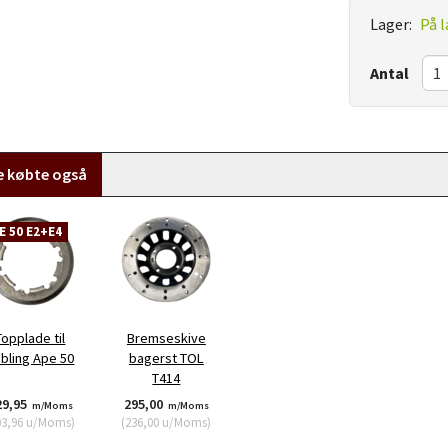
Lager:
På l
Antal
e købte også
E 50 E2+E4
Topplade til
Bremseskive
bling Ape 50
bagerst TOL
T414
29,95
295,00
m/Moms
m/Moms
03,96
u/Moms
)
(
236,00
u/Moms
)