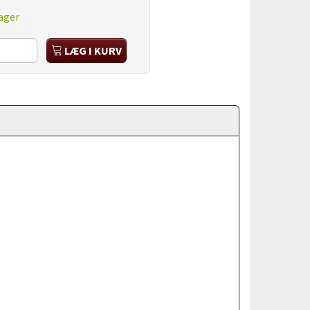
ager
LÆG I KURV