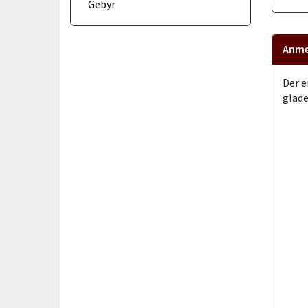
Gebyr
Anme
Der e
glade