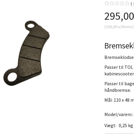
295,0
(
236,00
u/Moms
)
Bremsekl
Bremseklodser 
Passer til TOL
kabinescooter
Passer til ba
håndbremse.
Mål: 110 x 48 
Model/varenr.
Vægt:
0,25 kg