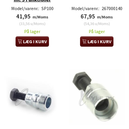
Model/varenr.:
SP100
Model/varenr.:
267000140
41,95
67,95
m/Moms
m/Moms
(
33,56
u/Moms
)
(
54,36
u/Moms
)
På lager
På lager
LÆG I KURV
LÆG I KURV