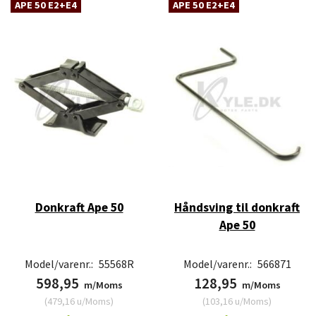
APE 50 E2+E4
APE 50 E2+E4
Donkraft Ape 50
Håndsving til donkraft
Ape 50
Model/varenr.:
55568R
Model/varenr.:
566871
598,95
128,95
m/Moms
m/Moms
(
479,16
u/Moms
)
(
103,16
u/Moms
)