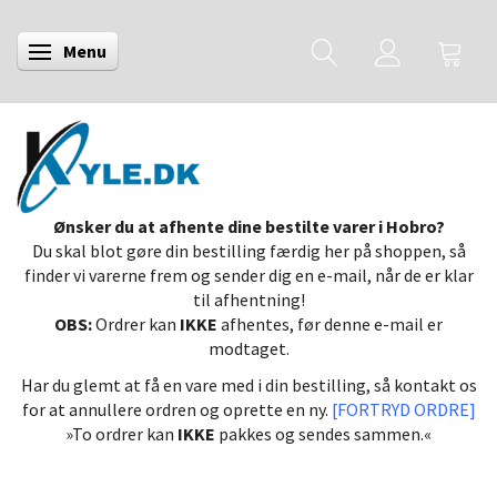
Menu
Skifte navigation
Ønsker du at afhente dine bestilte varer i Hobro?
Du skal blot gøre din bestilling færdig her på shoppen, så
finder vi varerne frem og sender dig en e-mail, når de er klar
til afhentning!
OBS:
Ordrer kan
IKKE
afhentes, før denne e-mail er
modtaget.
Har du glemt at få en vare med i din bestilling, så kontakt os
for at annullere ordren og oprette en ny.
[FORTRYD ORDRE]
»To ordrer kan
IKKE
pakkes og sendes sammen.«