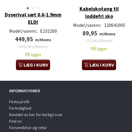
Kabelskotang til
Dyserival sæt 0.6-1.9mm
loddefri sko
ELDI
Model/varenr.:
120641005
Model/varenr.:
E232200
89,95
m/Moms
449,95
m/Moms
(
71,96
u/Moms
)
(
359,96
u/Moms
)
På lager
På lager
LÆG I KURV
LÆG I KURV
INFORMATIONER
Firma profil
Fortrolighed
Kontakt os her for hurtigt svar
Find os
Forsendelse og retur