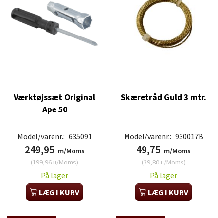
Værktøjssæt Original
Skæretråd Guld 3 mtr.
Ape 50
Model/varenr.:
635091
Model/varenr.:
930017B
249,95
49,75
m/Moms
m/Moms
(
199,96
u/Moms
)
(
39,80
u/Moms
)
På lager
På lager
LÆG I KURV
LÆG I KURV