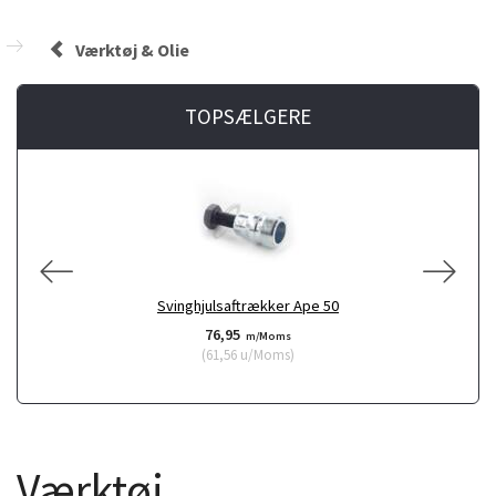
Værktøj & Olie
TOPSÆLGERE
Svinghjulsaftrækker Ape 50
76,95
m/Moms
(
61,56
u/Moms
)
Værktøj