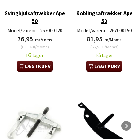
Svinghjulsaftrækker Ape
Koblingsaftrækker Ape
50
50
Model/varenr.:
267000120
Model/varenr.:
267000150
76,95
81,95
m/Moms
m/Moms
(
61,56
u/Moms
)
(
65,56
u/Moms
)
På lager
På lager
LÆG I KURV
LÆG I KURV