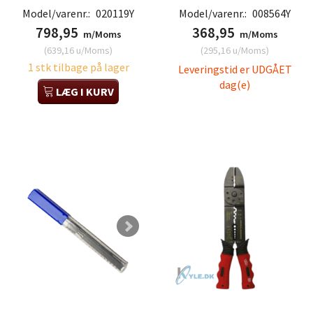
Model/varenr.:
020119Y
Model/varenr.:
008564Y
798,95
368,95
m/Moms
m/Moms
(
639,16
u/Moms
)
(
295,16
u/Moms
)
1 stk tilbage på lager
Leveringstid er UDGÅET
dag(e)
LÆG I KURV