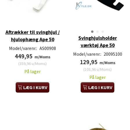
Aftrækker til svinghjul /
Svinghjulsholder
hjulophæng Ape 50
værktøj Ape 50
Model/varenr.:
AS00908
Model/varenr.:
20095100
449,95
m/Moms
129,95
m/Moms
(
359,96
u/Moms
)
(
103,96
u/Moms
)
På lager
På lager
LÆG I KURV
LÆG I KURV