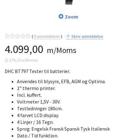
Zoom
0
anmeldelser
Skriv anmeldelse
4.099,00
m/Moms
(
3.279,20
u/Moms
)
DHC BT797 Tester til batterier.
Anvendes til blysyre, EFB, AGM og Optima.
2" thermo printer.
Incl. kuffert.
Voltmeter 1,5V - 30V.
Testledninger 180cm.
4 farvet LCD display.
4 Linjer / 16 Tegn.
Sprog: Engelsk Fransk Spansk Tysk Italiensk
Dato / Tid funktion.