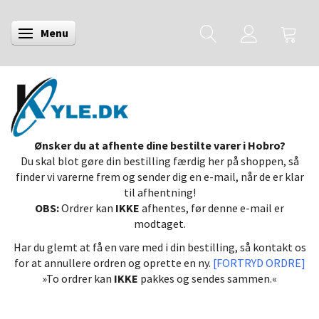
Menu
Skifte navigation
Ønsker du at afhente dine bestilte varer i Hobro?
Du skal blot gøre din bestilling færdig her på shoppen, så
finder vi varerne frem og sender dig en e-mail, når de er klar
til afhentning!
OBS:
Ordrer kan
IKKE
afhentes, før denne e-mail er
modtaget.
Har du glemt at få en vare med i din bestilling, så kontakt os
for at annullere ordren og oprette en ny.
[FORTRYD ORDRE]
»To ordrer kan
IKKE
pakkes og sendes sammen.«