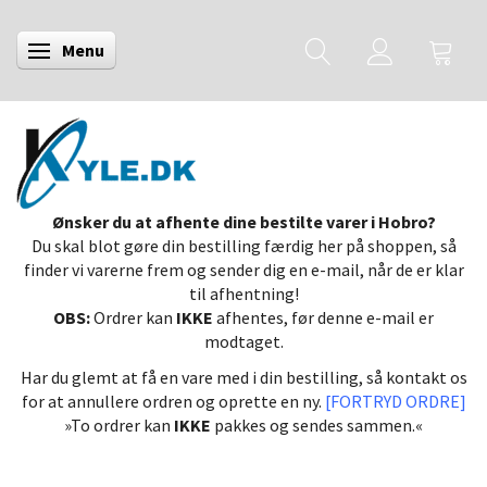
Menu
Skifte navigation
Ønsker du at afhente dine bestilte varer i Hobro?
Du skal blot gøre din bestilling færdig her på shoppen, så
finder vi varerne frem og sender dig en e-mail, når de er klar
til afhentning!
OBS:
Ordrer kan
IKKE
afhentes, før denne e-mail er
modtaget.
Har du glemt at få en vare med i din bestilling, så kontakt os
for at annullere ordren og oprette en ny.
[FORTRYD ORDRE]
»To ordrer kan
IKKE
pakkes og sendes sammen.«