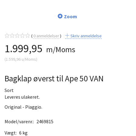
Zoom
0
anmeldelser
Skriv anmeldelse
1.999,95
m/Moms
(
1.599,96
u/Moms
)
Bagklap øverst til Ape 50 VAN
Sort
Leveres ulakeret.
Original - Piaggio.
Model/varenr.:
2469815
Vægt:
6 kg