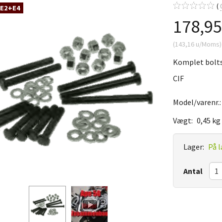
 E2+E4
178,9
(
143,16
u/Moms
)
Komplet bolts
CIF
Model/varenr.
Vægt:
0,45 kg
Lager:
På l
Antal