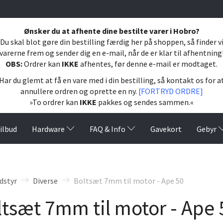
Ønsker du at afhente dine bestilte varer i Hobro?
Du skal blot gøre din bestilling færdig her på shoppen, så finder v
varerne frem og sender dig en e-mail, når de er klar til afhentning
OBS:
Ordrer kan
IKKE
afhentes, før denne e-mail er modtaget.
Har du glemt at få en vare med i din bestilling, så kontakt os for a
annullere ordren og oprette en ny.
[FORTRYD ORDRE]
»To ordrer kan
IKKE
pakkes og sendes sammen.«
ilbud
Hardware
FAQ & Info
Gavekort
Gebyr
dstyr
Diverse
Boltsæt 7mm til motor - Ape 50
tsæt 7mm til motor - Ape 