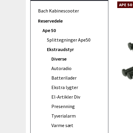
APE 50
Bach Kabinescooter
Reservedele
Ape 50
Splittegninger Ape50
Ekstraudstyr
Diverse
Autoradio
Batterilader
Ekstra lygter
El-Artikler Div
Presenning
Tyverialarm
Varme sæt