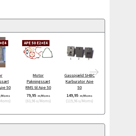
2+E4
APE 50 E2+E4
or
Motor
Gasspjæld SHBC
Låg til gasspjæl
gssæt
Pakningssæt
Karburator Ape
Ape 50
RMS til Ape 50
50
79,95
149,95
84,95
/Moms
m/Moms
m/Moms
m/Moms
Moms
)
(
63,96
u/Moms
)
(
119,96
u/Moms
)
(
67,96
u/Moms
)