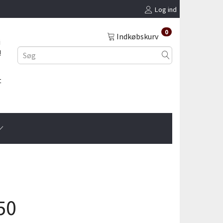
Log ind
0
Indkøbskurv
i
!
t
50