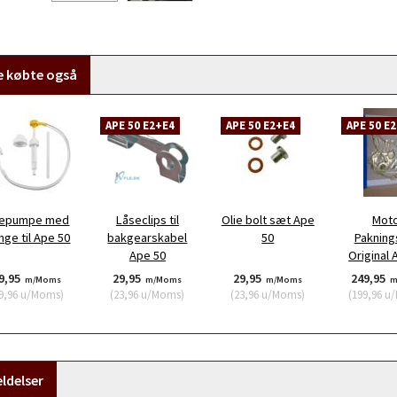
e købte også
APE 50 E2+E4
APE 50 E2+E4
APE 50 E
iepumpe med
Låseclips til
Olie bolt sæt Ape
Mot
nge til Ape 50
bakgearskabel
50
Paknin
Ape 50
Original 
9,95
29,95
29,95
249,95
m/Moms
m/Moms
m/Moms
m
9,96
u/Moms
)
(
23,96
u/Moms
)
(
23,96
u/Moms
)
(
199,96
u/
ldelser