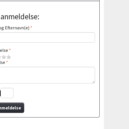
j anmeldelse:
og Efternavn(e)
else
lse
nmeldelse