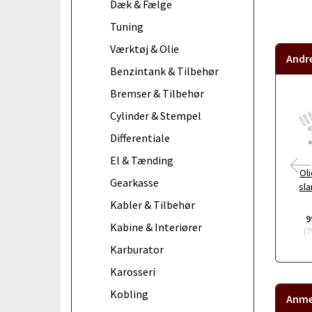
Dæk & Fælge
Tuning
Værktøj & Olie
Andr
Benzintank & Tilbehør
Bremser & Tilbehør
Cylinder & Stempel
Differentiale
El & Tænding
Ol
Gearkasse
sla
Kabler & Tilbehør
9
Kabine & Interiører
(
7
Karburator
Karosseri
Kobling
Anme