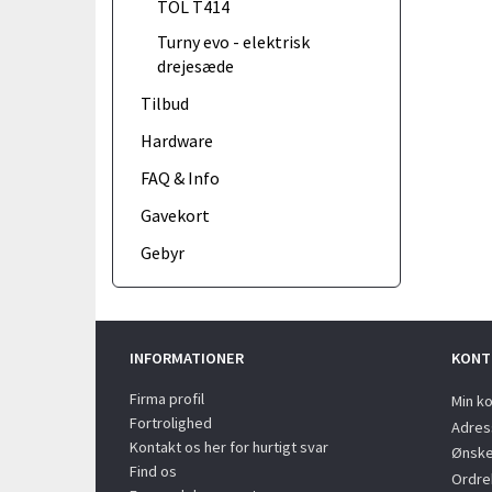
TOL T414
Turny evo - elektrisk
drejesæde
Tilbud
Hardware
FAQ & Info
Gavekort
Gebyr
INFORMATIONER
KONT
Firma profil
Min k
Fortrolighed
Adres
Kontakt os her for hurtigt svar
Ønske
Find os
Ordreh