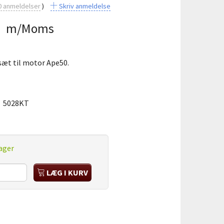
0
anmeldelser
Skriv anmeldelse
5
m/Moms
æt til motor Ape50.
:
5028KT
ager
LÆG I KURV