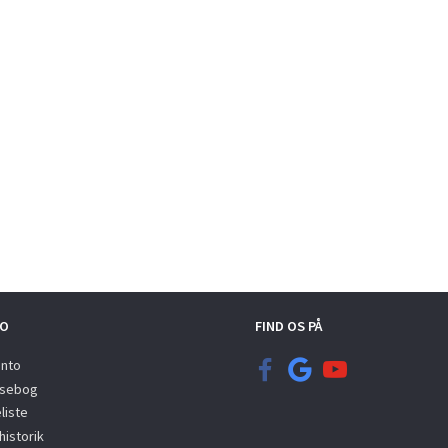
O
FIND OS PÅ
onto
sebog
liste
istorik