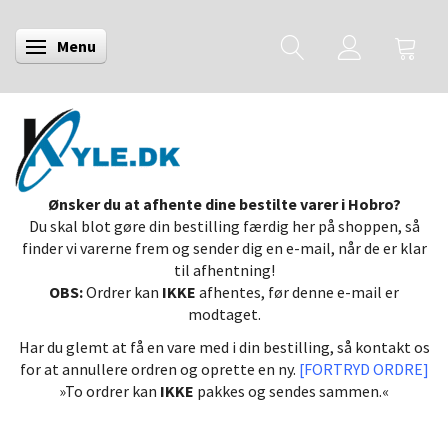
Menu
Skifte navigation
Ønsker du at afhente dine bestilte varer i Hobro?
Du skal blot gøre din bestilling færdig her på shoppen, så
finder vi varerne frem og sender dig en e-mail, når de er klar
til afhentning!
OBS:
Ordrer kan
IKKE
afhentes, før denne e-mail er
modtaget.
Har du glemt at få en vare med i din bestilling, så kontakt os
for at annullere ordren og oprette en ny.
[FORTRYD ORDRE]
»To ordrer kan
IKKE
pakkes og sendes sammen.«