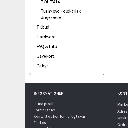
TOL T414
Turny evo - elektrisk
drejesæde
Tilbud
Hardware
FAQ & Info
Gavekort
Gebyr
INFORMATIONER
KONT
Firma profil
Min k
Fortrolighed
Adres
Kontakt os her for hurtigt svar
Ønske
Find os
Ordreh