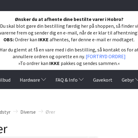
Ønsker du at afhente dine bestilte varer i Hobro?
Du skal blot gøre din bestilling færdig her på shoppen, så finder v
varerne frem og sender dig en e-mail, når de er klar til afhentning
OBS:
Ordrer kan
IKKE
afhentes, før denne e-mail er modtaget.
Har du glemt at få en vare med i din bestilling, så kontakt os for a
annullere ordren og oprette en ny.
[FORTRYD ORDRE]
»To ordrer kan
IKKE
pakkes og sendes sammen.«
ilbud
Hardware
FAQ & Info
Gavekort
Gebyr
dstyr
Diverse
Ører
er