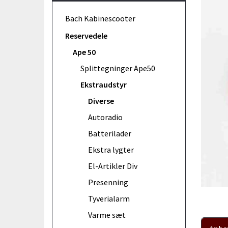
Bach Kabinescooter
Reservedele
Ape 50
Splittegninger Ape50
Ekstraudstyr
Diverse
Autoradio
Batterilader
Ekstra lygter
El-Artikler Div
Presenning
Tyverialarm
Varme sæt