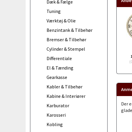
Anbef
Dæk & Fælge
Tuning
Værktøj & Olie
Benzintank & Tilbehør
Bremser & Tilbehør
Cylinder & Stempel
Differentiale
(
El & Tænding
Gearkasse
Kabler & Tilbehør
Anme
Kabine & Interiører
Der e
Karburator
glade
Karosseri
Kobling