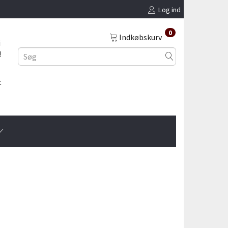
Log ind
0
Indkøbskurv
i
!
t