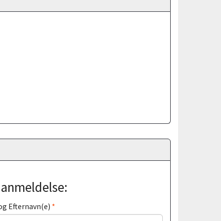
j anmeldelse:
og Efternavn(e)