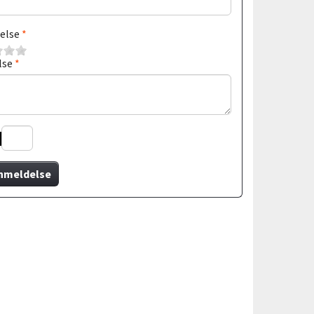
else
lse
nmeldelse