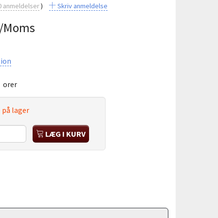
0
anmeldelser
Skriv anmeldelse
/Moms
ion
:
orer
 på lager
LÆG I KURV