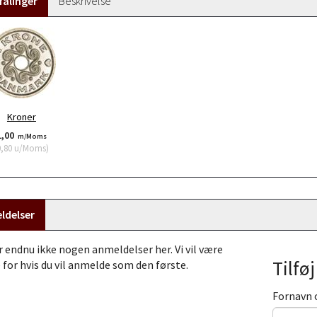
alinger
Beskrivelse
Kroner
1,00
m/Moms
0,80
u/Moms
)
ldelser
r endnu ikke nogen anmeldelser her. Vi vil være
Tilfø
 for hvis du vil anmelde som den første.
Fornavn 