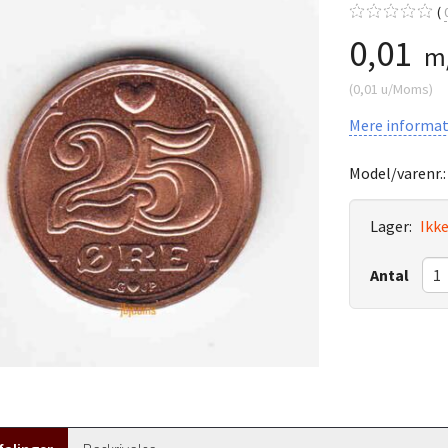
0,01
m
(
0,01
u/Moms
)
Mere informat
Model/varenr.
Lager:
Ikke
Antal