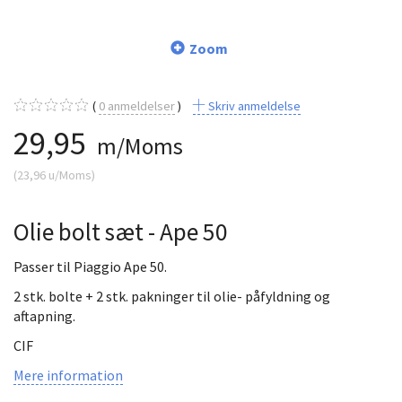
Zoom
0
anmeldelser
Skriv anmeldelse
29,95
m/Moms
(
23,96
u/Moms
)
Olie bolt sæt - Ape 50
Passer til Piaggio Ape 50.
2 stk. bolte + 2 stk. pakninger til olie- påfyldning og
aftapning.
CIF
Mere information