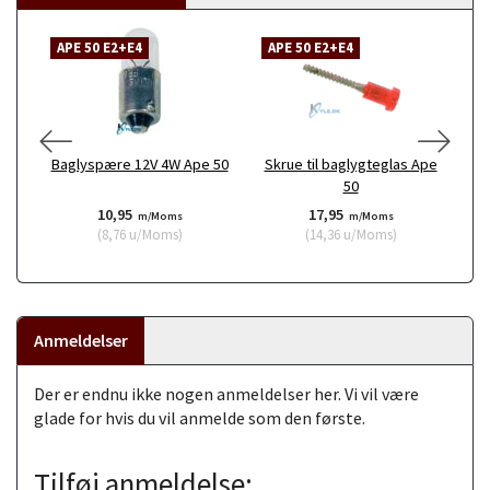
APE 50 E2+E4
APE 50 E2+E4
Baglyspære 12V 4W Ape 50
Skrue til baglygteglas Ape
50
10,95
17,95
m/Moms
m/Moms
(
8,76
u/Moms
)
(
14,36
u/Moms
)
Anmeldelser
Der er endnu ikke nogen anmeldelser her. Vi vil være
glade for hvis du vil anmelde som den første.
Tilføj anmeldelse: