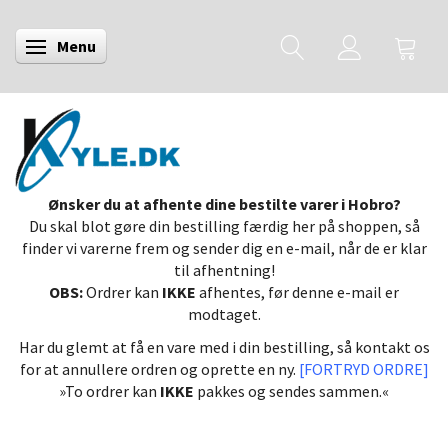
Menu
Skifte navigation
Ønsker du at afhente dine bestilte varer i Hobro?
Du skal blot gøre din bestilling færdig her på shoppen, så
finder vi varerne frem og sender dig en e-mail, når de er klar
til afhentning!
OBS:
Ordrer kan
IKKE
afhentes, før denne e-mail er
modtaget.
Har du glemt at få en vare med i din bestilling, så kontakt os
for at annullere ordren og oprette en ny.
[FORTRYD ORDRE]
»To ordrer kan
IKKE
pakkes og sendes sammen.«