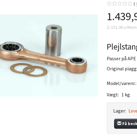
1.439,
(
1.151,96
u/Mom
Plejlsta
Passer på APE 
Original piagg
Model/varenr.
Vægt:
1 kg
Lager:
Leve
Få bes