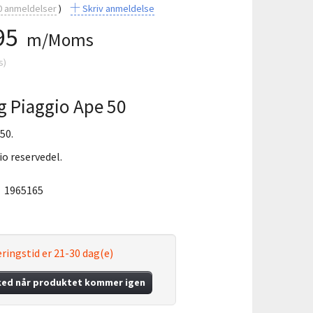
0
anmeldelser
Skriv anmeldelse
95
m/Moms
s
)
ng Piaggio Ape 50
50.
io reservedel.
:
1965165
ringstid er 21-30 dag(e)
ked når produktet kommer igen