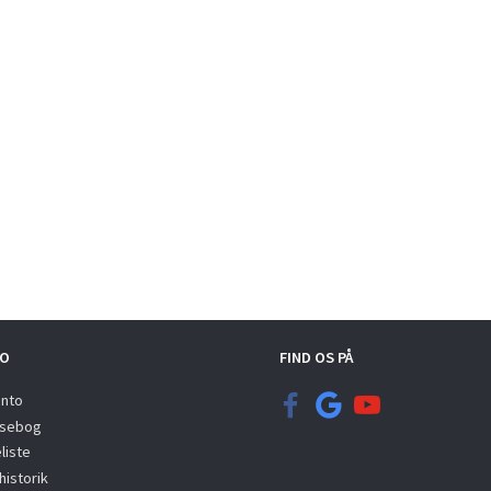
O
FIND OS PÅ
onto
sebog
liste
istorik