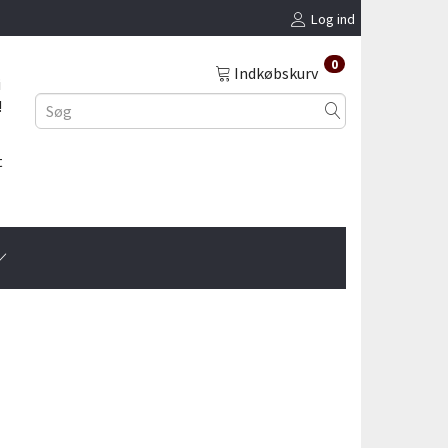
Log ind
0
Indkøbskurv
i
!
t