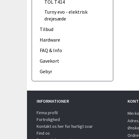
TOL T414
Turny evo - elektrisk
drejesæde
Tilbud
Hardware
FAQ & Info
Gavekort
Gebyr
INFORMATIONER
KONT
Firma profil
Min k
Fortrolighed
Adres
Kontakt os her for hurtigt svar
Ønske
Find os
Ordreh