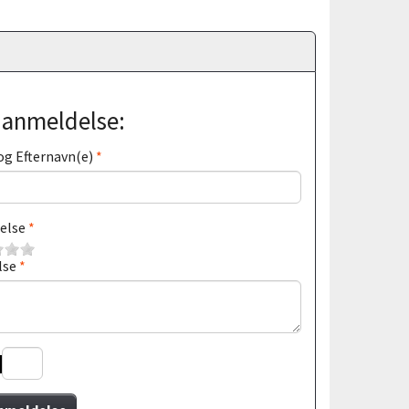
j anmeldelse:
og Efternavn(e)
else
lse