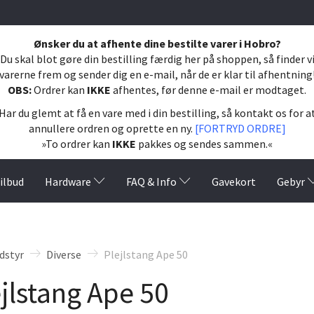
Ønsker du at afhente dine bestilte varer i Hobro?
Du skal blot gøre din bestilling færdig her på shoppen, så finder v
varerne frem og sender dig en e-mail, når de er klar til afhentning
OBS:
Ordrer kan
IKKE
afhentes, før denne e-mail er modtaget.
Har du glemt at få en vare med i din bestilling, så kontakt os for a
annullere ordren og oprette en ny.
[FORTRYD ORDRE]
»To ordrer kan
IKKE
pakkes og sendes sammen.«
ilbud
Hardware
FAQ & Info
Gavekort
Gebyr
dstyr
Diverse
Plejlstang Ape 50
jlstang Ape 50