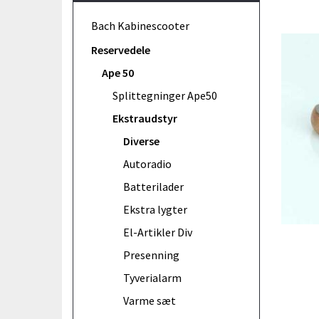
Bach Kabinescooter
Reservedele
Ape 50
Splittegninger Ape50
Ekstraudstyr
Diverse
Autoradio
Batterilader
Ekstra lygter
El-Artikler Div
Presenning
Tyverialarm
Varme sæt