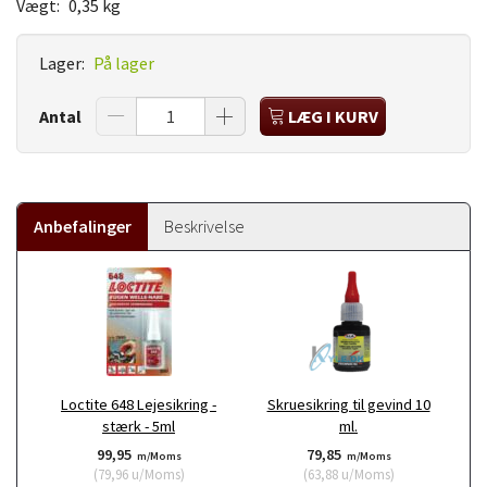
Vægt:
0,35 kg
Lager:
På lager
Antal
LÆG I KURV
Anbefalinger
Beskrivelse
Loctite 648 Lejesikring -
Skruesikring til gevind 10
stærk - 5ml
ml.
99,95
79,85
m/Moms
m/Moms
(
79,96
u/Moms
)
(
63,88
u/Moms
)