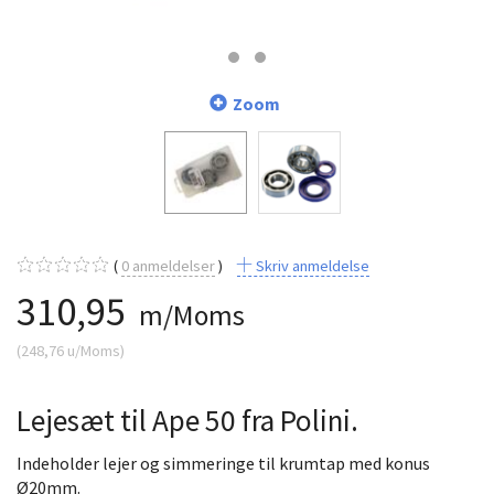
Zoom
0
anmeldelser
Skriv anmeldelse
310,95
m/Moms
(
248,76
u/Moms
)
Lejesæt til Ape 50 fra Polini.
Indeholder lejer og simmeringe til krumtap med konus
Ø20mm.