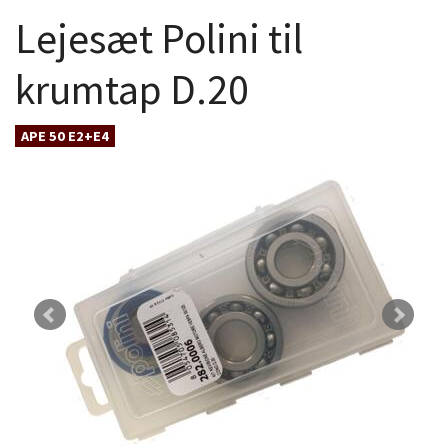
Lejesæt Polini til
krumtap D.20
APE 50 E2+E4