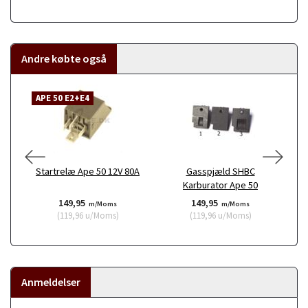
Andre købte også
APE 50 E2+E4
A
Startrelæ Ape 50 12V 80A
Gasspjæld SHBC
Pa
Karburator Ape 50
149,95
149,95
m/Moms
m/Moms
(
119,96
u/Moms
)
(
119,96
u/Moms
)
Anmeldelser