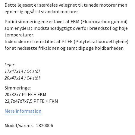
Dette lejesæt er særdeles velegnet til tunede motorer men
egner sig også til standard motorer.
Polini simmeringene er lavet af FKM (Fluorocarbon gummi)
som er yderst modstandsdygtigt overfor brændstof og høje
temperaturer.
Indersiden er fremstillet af PTFE (Polytetrafluoroethylene)
for at nedsætte friktionen og samtidig øge holdbarheden
Lejer:
17x47x14 / C4 stål
20x47x14 / C4 stål
Simmeringe:
20x32x7 PTFE + FKM
22,7x47x7x7,5 PTFE + FKM
Mere information
Model/varenr.:
2820006