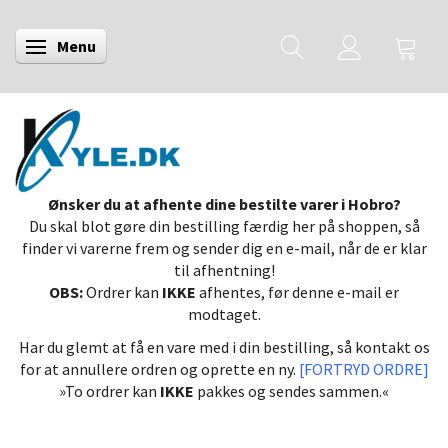
Menu
Skifte navigation
Ønsker du at afhente dine bestilte varer i Hobro?
Du skal blot gøre din bestilling færdig her på shoppen, så
finder vi varerne frem og sender dig en e-mail, når de er klar
til afhentning!
OBS:
Ordrer kan
IKKE
afhentes, før denne e-mail er
modtaget.
Har du glemt at få en vare med i din bestilling, så kontakt os
for at annullere ordren og oprette en ny.
[FORTRYD ORDRE]
»To ordrer kan
IKKE
pakkes og sendes sammen.«