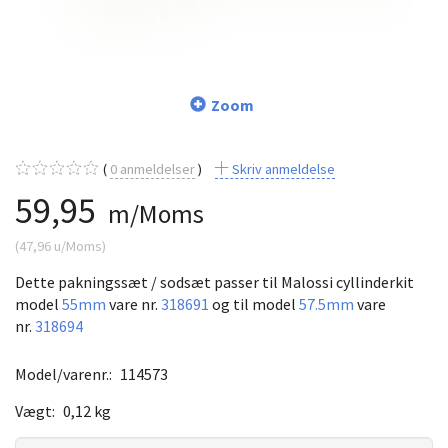
Zoom
0
anmeldelser
Skriv anmeldelse
59,95
m/Moms
(
47,96
u/Moms
)
Dette pakningssæt / sodsæt passer til Malossi cyllinderkit
model
55mm
vare nr.
318691
og til model
57.5mm
vare
nr.
318694
Model/varenr.:
114573
Vægt:
0,12 kg