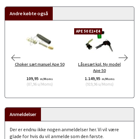
Andre købte også
APE 50 E2+E4
A
Choker sæt manuel Ape 50
Låsesæt kpl. Ny model
Ape 50
109,95
1.149,95
m/Moms
m/Moms
(
87,96
u/Moms
)
(
919,96
u/Moms
)
Anmeldelser
Der er endnu ikke nogen anmeldelser her. Vi vil være
glade for hvis du vil anmelde som den første.