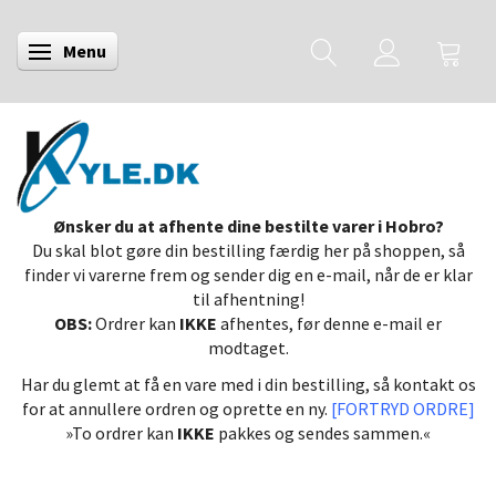
Menu
Skifte navigation
Ønsker du at afhente dine bestilte varer i Hobro?
Du skal blot gøre din bestilling færdig her på shoppen, så
finder vi varerne frem og sender dig en e-mail, når de er klar
til afhentning!
OBS:
Ordrer kan
IKKE
afhentes, før denne e-mail er
modtaget.
Har du glemt at få en vare med i din bestilling, så kontakt os
for at annullere ordren og oprette en ny.
[FORTRYD ORDRE]
»To ordrer kan
IKKE
pakkes og sendes sammen.«