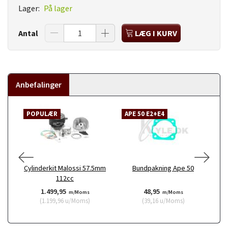
Lager:
På lager
Antal
LÆG I KURV
Anbefalinger
POPULÆR
APE 50 E2+E4
Cylinderkit Malossi 57.5mm
Bundpakning Ape 50
112cc
1.499,95
48,95
m/Moms
m/Moms
(
1.199,96
u/Moms
)
(
39,16
u/Moms
)