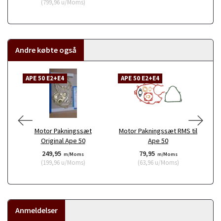
(
799,96
u/Moms
)
Andre købte også
APE 50 E2+E4
APE 50 E2+E4
A
Motor Pakningssæt
Motor Pakningssæt RMS til
Le
Original Ape 50
Ape 50
249,95
79,95
m/Moms
m/Moms
(
199,96
u/Moms
)
(
63,96
u/Moms
)
Anmeldelser