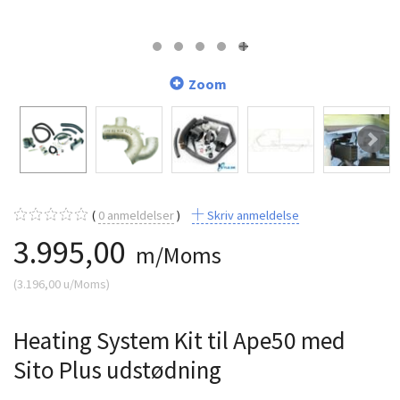
Zoom
0
anmeldelser
Skriv anmeldelse
3.995,00
m/Moms
(
3.196,00
u/Moms
)
Heating System Kit til Ape50 med
Sito Plus udstødning