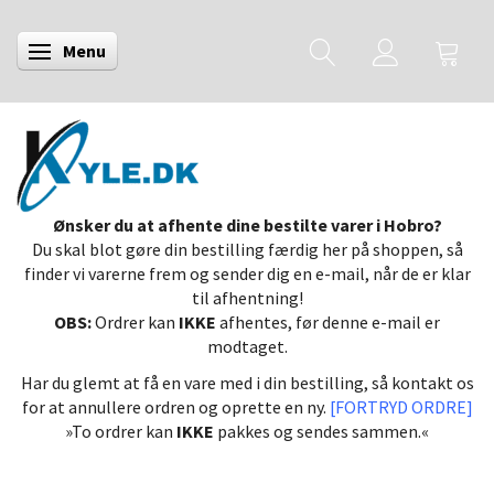
Menu
Skifte navigation
Ønsker du at afhente dine bestilte varer i Hobro?
Du skal blot gøre din bestilling færdig her på shoppen, så
finder vi varerne frem og sender dig en e-mail, når de er klar
til afhentning!
OBS:
Ordrer kan
IKKE
afhentes, før denne e-mail er
modtaget.
Har du glemt at få en vare med i din bestilling, så kontakt os
for at annullere ordren og oprette en ny.
[FORTRYD ORDRE]
»To ordrer kan
IKKE
pakkes og sendes sammen.«