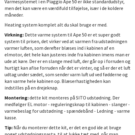
Varmesystemet i en Piaggio Ape 50 er ikke standardudstyr,
men det kan være en værdifuld tilføjelse, især i de koldere
måneder.
Heating system komplet alt du skal bruge er med.
Virkning:
Dette varme system til Ape 50 er et super godt
system til prisen, det virker ved at varmen fra udstødningen
varmer luften, som derefter blæses ind i kabinen af en
elmotor, det hele kan justeres inde fra kabinen imens man er
ude at køre. Der er en slange med luft, der går op i forruden og
hurtigt kan afise forruden når det er vinter, og så er der et luft
udtag under sædet, som sender varm luft ud ved fødderne og
kan varme hele kabinen op. Blæserhastigheden kan
indstilles på en drejeknap.
Montering:
dette kit monteres på SITO udstødning. Der
medfølger EL motor - reguleringsknap til kabinen - slanger -
varmebeslag for udstødning - spændebånd - Ledning - varme
kasse.
Tip:
Når du monterer dette kit, er det en god ide at bruge
noget udstødningspasta, til at lukke tæt med, når man