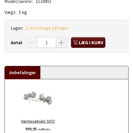
Model/varenr.:
15198SI
Vægt:
5 kg
Lager:
1 stk tilbage på lager
Antal
LÆG I KURV
Anbefalinger
Varmeveksler SITO
999,95
m/Moms