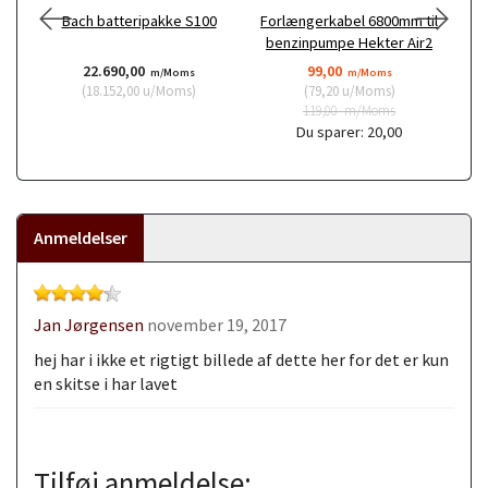
Bach batteripakke S100
Forlængerkabel 6800mm til
benzinpumpe Hekter Air2
22.690,00
99,00
m/Moms
m/Moms
(
18.152,00
u/Moms
)
(
79,20
u/Moms
)
119,00
m/Moms
Du sparer:
20,00
Anmeldelser
Jan Jørgensen
november 19, 2017
hej har i ikke et rigtigt billede af dette her for det er kun
en skitse i har lavet
Tilføj anmeldelse: