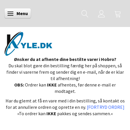
Menu
Skifte navigation
Ønsker du at afhente dine bestilte varer i Hobro?
Du skal blot gøre din bestilling færdig her på shoppen, så
finder vi varerne frem og sender dig en e-mail, når de er klar
til afhentning!
OBS:
Ordrer kan
IKKE
afhentes, før denne e-mail er
modtaget.
Har du glemt at få en vare med i din bestilling, så kontakt os
for at annullere ordren og oprette en ny.
[FORTRYD ORDRE]
»To ordrer kan
IKKE
pakkes og sendes sammen.«