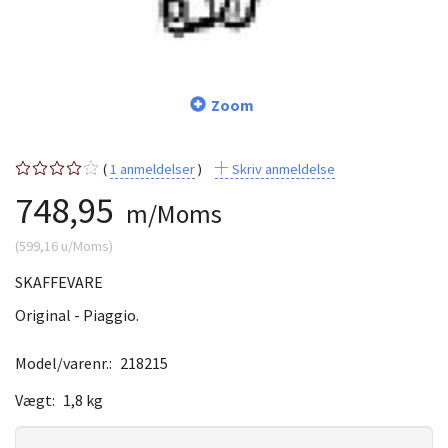
Zoom
1
anmeldelser
Skriv anmeldelse
748,95
m/Moms
(
599,16
u/Moms
)
SKAFFEVARE
Original - Piaggio.
Model/varenr.:
218215
Vægt:
1,8 kg