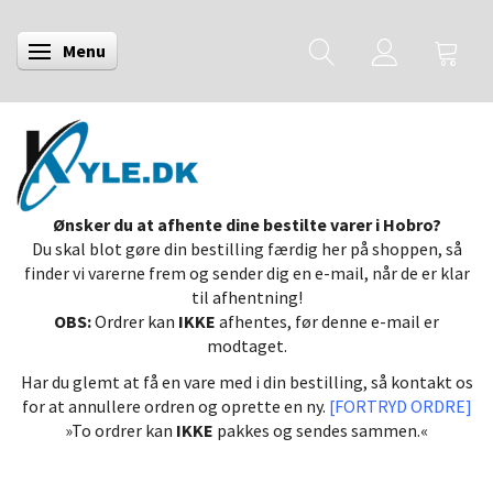
Menu
Skifte navigation
Ønsker du at afhente dine bestilte varer i Hobro?
Du skal blot gøre din bestilling færdig her på shoppen, så
finder vi varerne frem og sender dig en e-mail, når de er klar
til afhentning!
OBS:
Ordrer kan
IKKE
afhentes, før denne e-mail er
modtaget.
Har du glemt at få en vare med i din bestilling, så kontakt os
for at annullere ordren og oprette en ny.
[FORTRYD ORDRE]
»To ordrer kan
IKKE
pakkes og sendes sammen.«