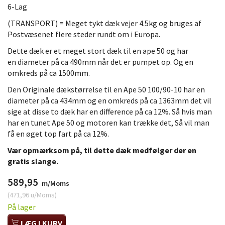
6-Lag
(TRANSPORT) = Meget tykt dæk vejer 4.5kg og bruges af
Postvæsenet flere steder rundt om i Europa.
Dette dæk er et meget stort dæk til en ape 50 og har
en diameter på ca 490mm når det er pumpet op. Og en
omkreds på ca 1500mm.
Den Originale dækstørrelse til en Ape 50 100/90-10 har en
diameter på ca 434mm og en omkreds på ca 1363mm det vil
sige at disse to dæk har en difference på ca 12%. Så hvis man
har en tunet Ape 50 og motoren kan trække det, Så vil man
få en øget top fart på ca 12%.
Vær opmærksom på, til dette dæk medfølger der en
gratis slange.
589,95
m/Moms
(
471,96
u/Moms
)
På lager
LÆG I KURV