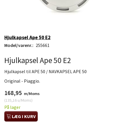
Hjulkapsel Ape 50 E2
Model/varenr.:
255661
Hjulkapsel Ape 50 E2
Hjulkapsel til APE 50 / NAVKAPSEL APE 50
Original - Piaggio.
168,95
m/Moms
(
135,16
u/Moms
)
På lager
LÆG I KURV