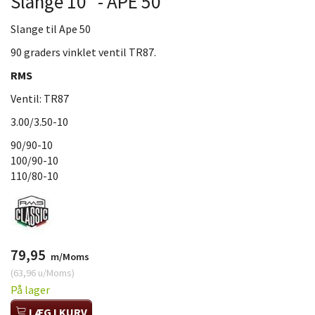
Slange 10" - APE 50
Slange til Ape 50
90 graders vinklet ventil TR87.
RMS
Ventil: TR87
3.00/3.50-10
90/90-10
100/90-10
110/80-10
79,95
m/Moms
(
63,96
u/Moms
)
På lager
LÆG I KURV