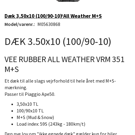
Dæk 3,50x10 (100/90-10) All Weather M+S
Model/varenr.:
M05630868
DÆK 3.50x10 (100/90-10)
VEE RUBBER ALL WEATHER VRM 351
M+S
Et dæk til alle slags vejrforhold til hele året med M+S-
mærkning.
Passer til Piaggio Ape50.
3,50x10 TL
100/90x10 TL
M+S (Mud & Snow)
Load index: 59S (243kg - 180km/t)
Den nye lov om "ikke egnede dæk" gælder kun for biler,