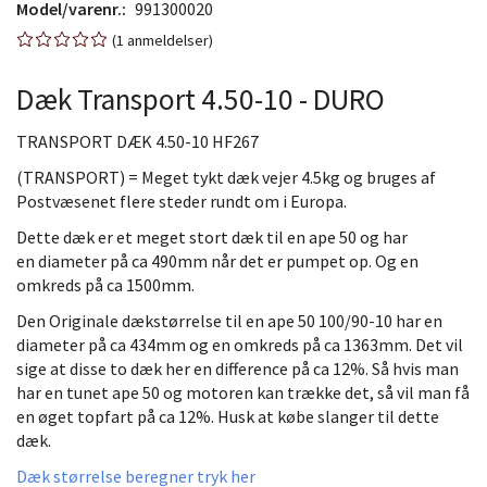
Model/varenr.:
991300020
1
anmeldelser
Dæk Transport 4.50-10 - DURO
TRANSPORT DÆK 4.50-10 HF267
(TRANSPORT) = Meget tykt dæk vejer 4.5kg og bruges af
Postvæsenet flere steder rundt om i Europa.
Dette dæk er et meget stort dæk til en ape 50 og har
en diameter på ca 490mm når det er pumpet op. Og en
omkreds på ca 1500mm.
Den Originale dækstørrelse til en ape 50 100/90-10 har en
diameter på ca 434mm og en omkreds på ca 1363mm. Det vil
sige at disse to dæk her en difference på ca 12%. Så hvis man
har en tunet ape 50 og motoren kan trække det, så vil man få
en øget topfart på ca 12%. Husk at købe slanger til dette
dæk.
Dæk størrelse beregner tryk her