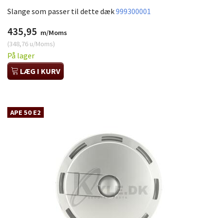
Slange som passer til dette dæk
999300001
435,95
m/Moms
(
348,76
u/Moms
)
På lager
LÆG I KURV
APE 50 E2