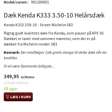
Model/varenr.:
991200001
Dæk Kenda K333 3.50-10 Helårsdæk
Kenda K333 3.50-10 - Street Michelin S83
Rigtig godt kvalitets dæk fra Kenda, som passer på APE 50.
Dækket er lavet med sammen mønster, som der er på
dækket fra Michelin model: S83.
Bemærk:
Der medfølger 1stk gratis slange til dette dæk når du
bestiller.
Vi vil være Danmarks billigste...
349,95
m/Moms
(
279,96
u/Moms
)
På lager
LÆG I KURV