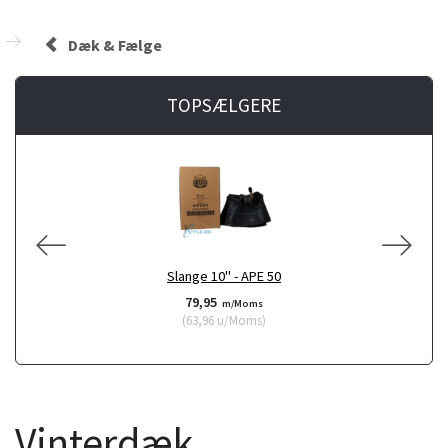
Dæk & Fælge
TOPSÆLGERE
P
A
Slange 10" - APE 50
79,95
m/Moms
(
63,96
u/Moms
)
Vinterdæk