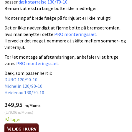
passer
dæk størrelse 130/70-10
Bemærk at ekstra lange bolte ikke medfølger.
Montering af brede fælge på forhjulet er ikke muligt!
Det er ikke nødvendigt at fjerne bolte på bremsetromlen,
hvis man benytter dette
PRO monteringssæt
.
Herved er det meget nemmere at skifte mellem sommer- og
vinterhjul.
For let montage af afstandsringen, anbefaler vi at bruge
vores
PRO monteringssæt
.
Dæk, som passer hertil:
DURO 120/90-10
Michelin 120/90-10
Heidenau 130/70-10
349,95
m/Moms
(
279,96
u/Moms
)
På lager
LÆG I KURV