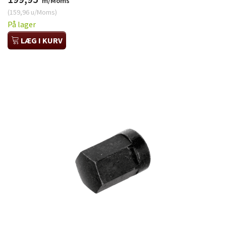
m/Moms
(
159,96
u/Moms
)
På lager
LÆG I KURV