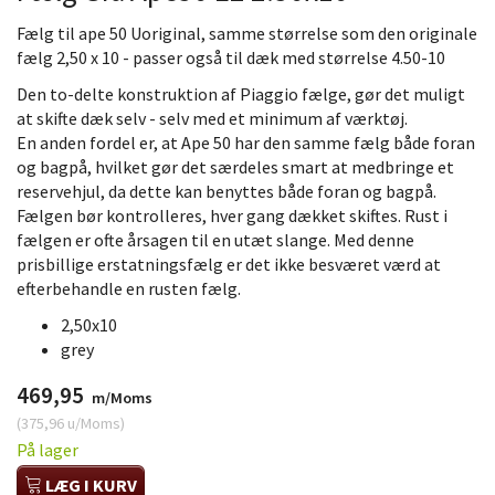
Fælg til ape 50 Uoriginal, samme størrelse som den originale
fælg 2,50 x 10 - passer også til dæk med størrelse 4.50-10
Den to-delte konstruktion af Piaggio fælge, gør det muligt
at skifte dæk selv - selv med et minimum af værktøj.
En anden fordel er, at Ape 50 har den samme fælg både foran
og bagpå, hvilket gør det særdeles smart at medbringe et
reservehjul, da dette kan benyttes både foran og bagpå.
Fælgen bør kontrolleres, hver gang dækket skiftes. Rust i
fælgen er ofte årsagen til en utæt slange. Med denne
prisbillige erstatningsfælg er det ikke besværet værd at
efterbehandle en rusten fælg.
2,50x10
grey
469,95
m/Moms
(
375,96
u/Moms
)
På lager
LÆG I KURV