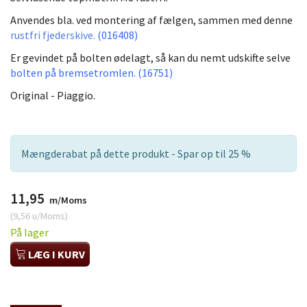
Anvendes bla. ved montering af fælgen, sammen med denne
rustfri fjederskive.
(016408)
Er gevindet på bolten ødelagt, så kan du nemt udskifte selve
bolten på bremsetromlen. (16751)
Original - Piaggio.
Mængderabat på dette produkt - Spar op til 25 %
11,95
m/Moms
(
9,56
u/Moms
)
På lager
LÆG I KURV