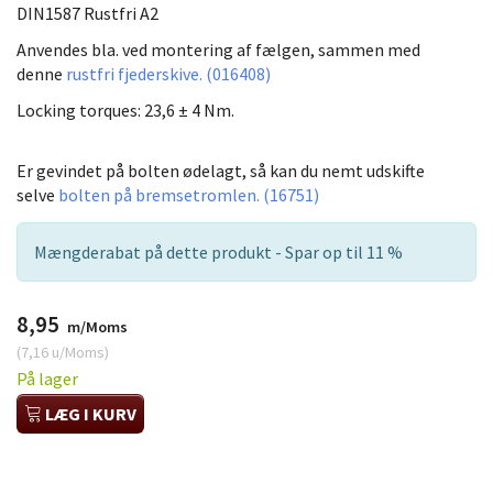
DIN1587 Rustfri A2
Anvendes bla. ved montering af fælgen, sammen med
denne
rustfri fjederskive. (016408)
Locking torques: 23,6 ± 4 Nm.
Er gevindet på bolten ødelagt, så kan du nemt udskifte
selve
bolten på bremsetromlen. (16751)
Mængderabat på dette produkt - Spar op til 11 %
8,95
m/Moms
(
7,16
u/Moms
)
På lager
LÆG I KURV