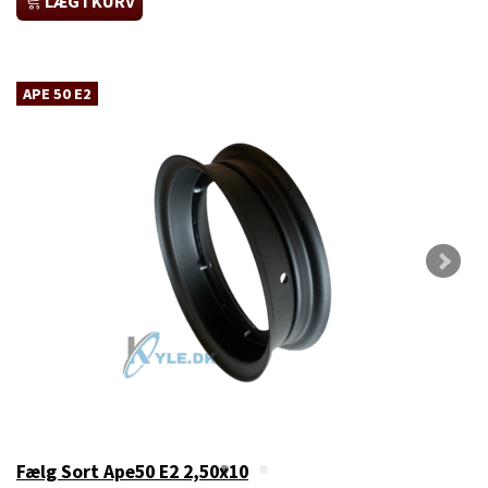
LÆG I KURV
APE 50 E2
Fælg Sort Ape50 E2 2,50x10