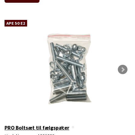
APE 50 E2
PRO Boltsæt til fælgspacer