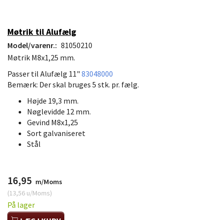
Møtrik til Alufælg
Model/varenr.:
81050210
Møtrik M8x1,25 mm.
Passer til Alufælg 11"
83048000
Bemærk: Der skal bruges 5 stk. pr. fælg.
Højde 19,3 mm.
Nøglevidde 12 mm.
Gevind M8x1,25
Sort galvaniseret
Stål
16,95
m/Moms
(
13,56
u/Moms
)
På lager