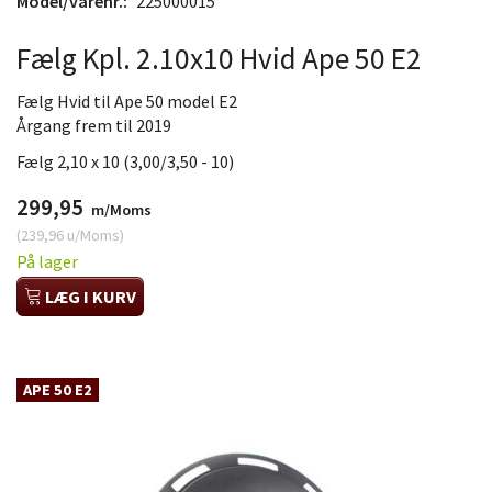
Model/varenr.:
225000015
Fælg Kpl. 2.10x10 Hvid Ape 50 E2
Fælg Hvid til Ape 50 model E2
Årgang frem til 2019
Fælg 2,10 x 10 (3,00/3,50 - 10)
299,95
m/Moms
(
239,96
u/Moms
)
På lager
LÆG I KURV
APE 50 E2