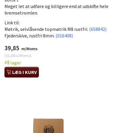
Meget let at udføre og billigere end at udskifte hele
bremsetromlen.
Link til:
Møtrik, selvlåsende topmøtrik M8 rustfri.
(658842)
Fjederskive, rustfri 8mm.
(016408)
39,85
m/Moms
(
31,88
u/Moms
)
På lager
LÆG I KURV