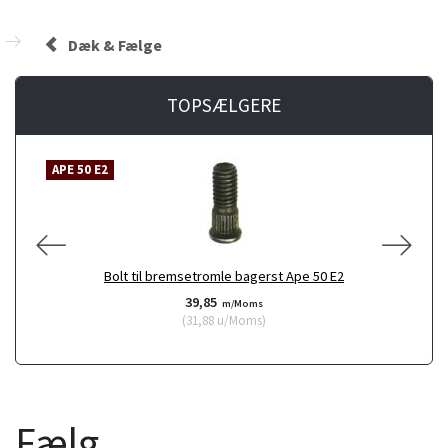
Dæk & Fælge
TOPSÆLGERE
APE 50 E2
Bolt til bremsetromle bagerst Ape 50 E2
39,85
m/Moms
(
31,88
u/Moms
)
Fælg