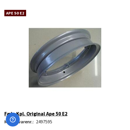
APE 50 E2
Fælg Kpl. Original Ape 50 E2
Model/varenr.:
2497595