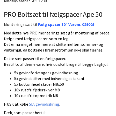
Model/varenr.:
AS01230
PRO Boltsæt til fælgspacer
Ape 50
Monterings sæt til
Fælg spacer 10" Varenr. 029005
Med dette nye PRO monterings sæt går montering af brede
fælge med fælgspaceren som en leg.
Det er nu meget nemmere at skifte mellem sommer- og
vinterhjul, da boltene i bremsetromlen ikke skal fjernes.
Dette sæt passer til en fælgspacer.
Bestil to af denne vare, hvis du skal bruge til begge baghjul.
5x gevindforlænger / gevindbøsning
5x gevindstifter med indvendig sekskant
5x buttonhead skruer M8x50
10x rustfri fjederskiver M8
10x rustfri topmøtrik M8
HUSK at købe
SIA gevindsikring
.
Dæk, som passer hertil: