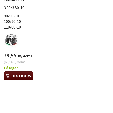
3.00/3.50-10
90/90-10
100/90-10
110/80-10
79,95
m/Moms
(
63,96
u/Moms
)
På lager
LÆG I KURV