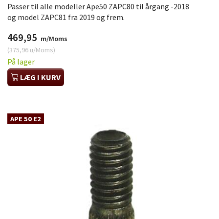
Passer til alle modeller Ape50 ZAPC80 til årgang -2018
og model ZAPC81 fra 2019 og frem.
469,95
m/Moms
(
375,96
u/Moms
)
På lager
LÆG I KURV
APE 50 E2