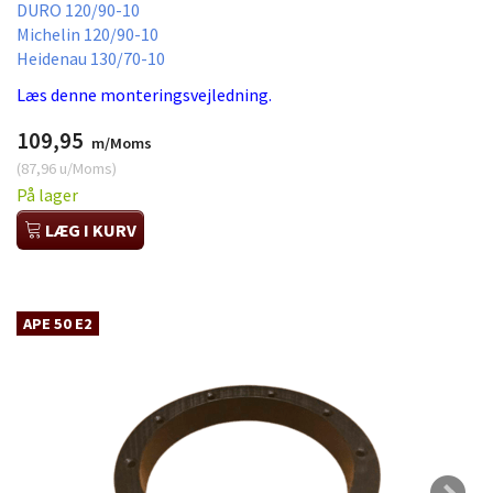
DURO 120/90-10
Michelin 120/90-10
Heidenau 130/70-10
Læs denne monteringsvejledning.
109,95
m/Moms
(
87,96
u/Moms
)
På lager
LÆG I KURV
APE 50 E2