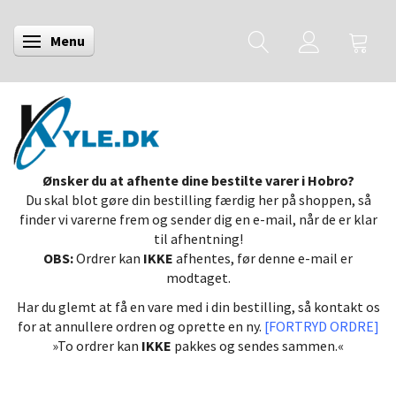
Menu
Skifte navigation
Ønsker du at afhente dine bestilte varer i Hobro?
Du skal blot gøre din bestilling færdig her på shoppen, så
finder vi varerne frem og sender dig en e-mail, når de er klar
til afhentning!
OBS:
Ordrer kan
IKKE
afhentes, før denne e-mail er
modtaget.
Har du glemt at få en vare med i din bestilling, så kontakt os
for at annullere ordren og oprette en ny.
[FORTRYD ORDRE]
»To ordrer kan
IKKE
pakkes og sendes sammen.«