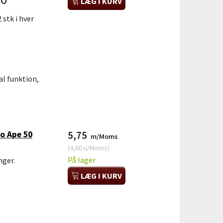
LÆG I KURV
 stk i hver
al funktion,
io Ape 50
5,75
m/Moms
(
4,60
u/Moms
)
På lager
nger.
LÆG I KURV