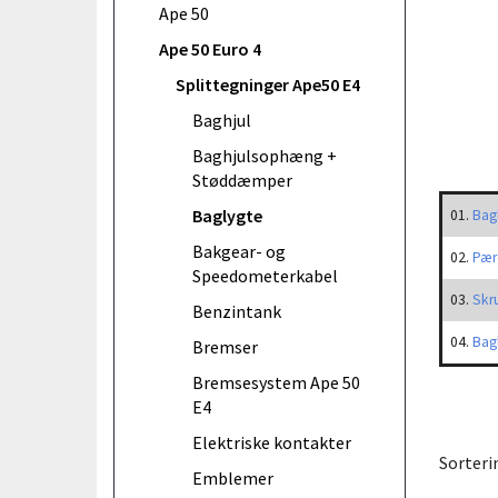
Ape 50
Ape 50 Euro 4
Splittegninger Ape50 E4
Baghjul
Baghjulsophæng +
Støddæmper
Baglygte
01.
Bag
Bakgear- og
02.
Pær
Speedometerkabel
03.
Skru
Benzintank
04.
Bag
Bremser
Bremsesystem Ape 50
E4
Elektriske kontakter
Sorteri
Emblemer