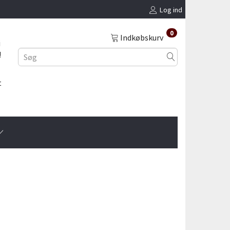
Log ind
0
Indkøbskurv
i
!
t