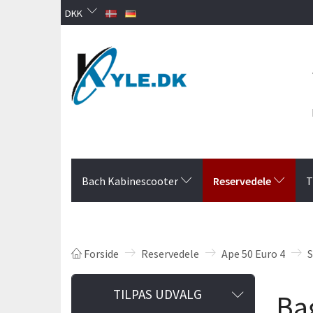
DKK
Reservedele
Bach Kabinescooter
T
Forside
Reservedele
Ape 50 Euro 4
S
Skifte
TILPAS UDVALG
Ba
filter