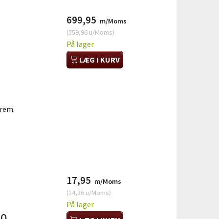
699,95
m/Moms
(
559,96
u/Moms
)
På lager
LÆG I KURV
frem.
17,95
m/Moms
(
14,36
u/Moms
)
På lager
50