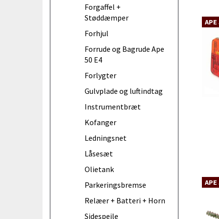
Forgaffel +
Støddæmper
APE 
Forhjul
Forrude og Bagrude Ape
50 E4
Forlygter
Gulvplade og luftindtag
Instrumentbræt
Kofanger
Ledningsnet
Låsesæt
Olietank
APE 
Parkeringsbremse
Relæer + Batteri + Horn
Sidespejle