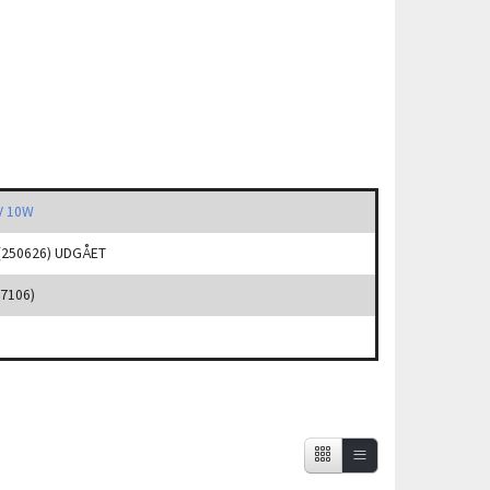
V 10W
 (250626) UDGÅET
67106)