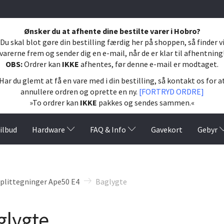
Ønsker du at afhente dine bestilte varer i Hobro?
Du skal blot gøre din bestilling færdig her på shoppen, så finder v
varerne frem og sender dig en e-mail, når de er klar til afhentning
OBS:
Ordrer kan
IKKE
afhentes, før denne e-mail er modtaget.
Har du glemt at få en vare med i din bestilling, så kontakt os for a
annullere ordren og oprette en ny.
[FORTRYD ORDRE]
»To ordrer kan
IKKE
pakkes og sendes sammen.«
ilbud
Hardware
FAQ & Info
Gavekort
Gebyr
plittegninger Ape50 E4
Baglygte
glygte