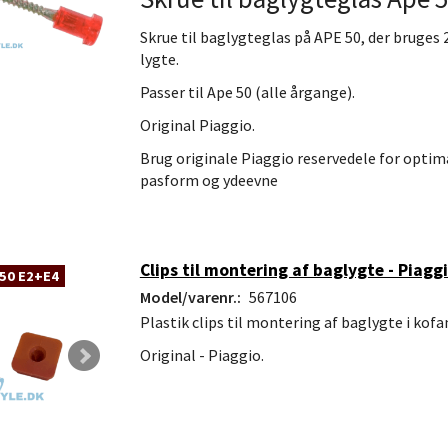
Skrue til baglygteglas på APE 50, der bruges 2
lygte.
Passer til Ape 50 (alle årgange).
Original Piaggio.
Brug originale Piaggio reservedele for optim
pasform og ydeevne
Clips til montering af baglygte - Piagg
50 E2+E4
Model/varenr.:
567106
Plastik clips til montering af baglygte i kofa
Original - Piaggio.