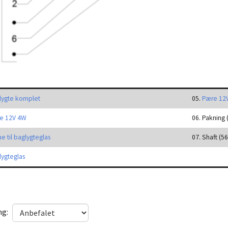
lygte komplet
05.
Pære 12
e 12V 4W
06. Pakning
e til baglygteglas
07. Shaft (5
lygteglas
ng: