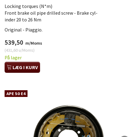
Locking torques (N*m)
Front brake oil pipe drilled screw - Brake cyl-
inder 20 to 26 Nm
Original - Piaggio.
539,50
m/Moms
(
431,60
u/Moms
)
På lager
LÆG I KURV
APE 50 E4