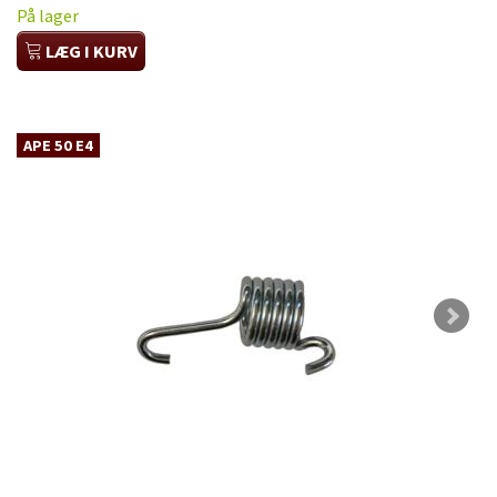
På lager
LÆG I KURV
APE 50 E4