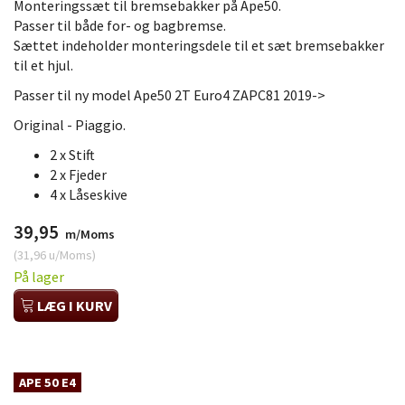
Monteringssæt til bremsebakker på Ape50.
Passer til både for- og bagbremse.
Sættet indeholder monteringsdele til et sæt bremsebakker
til et hjul.
Passer til ny model Ape50 2T Euro4 ZAPC81 2019->
Original - Piaggio.
2 x Stift
2 x Fjeder
4 x Låseskive
39,95
m/Moms
(
31,96
u/Moms
)
På lager
LÆG I KURV
APE 50 E4