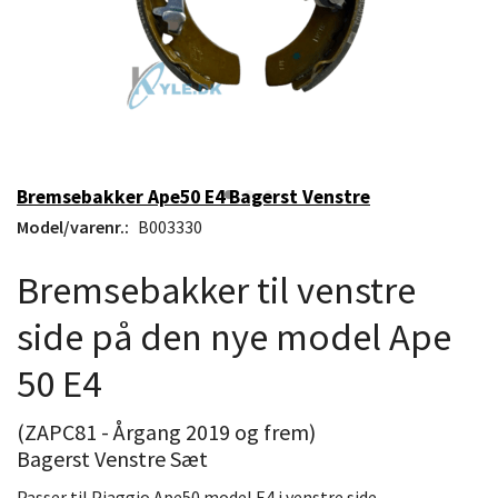
Bremsebakker Ape50 E4 Bagerst Venstre
Model/varenr.:
B003330
Bremsebakker til venstre
side på den nye model Ape
50 E4
(ZAPC81 - Årgang 2019 og frem)
Bagerst Venstre Sæt
Passer til Piaggio Ape50 model E4 i venstre side.