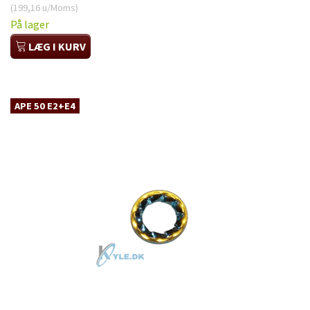
(
199,16
u/Moms
)
På lager
LÆG I KURV
APE 50 E2+E4