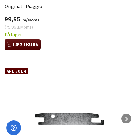
Original - Piaggio
99,95
m/Moms
(
79,96
u/Moms
)
På lager
LÆG I KURV
APE 50 E4