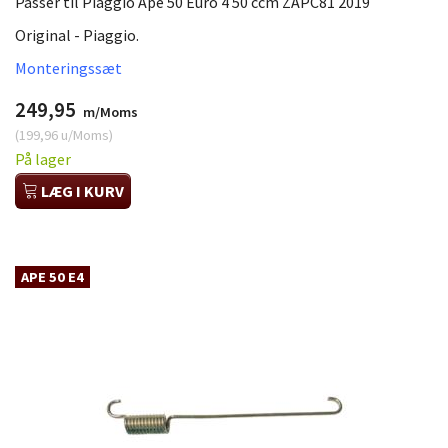
Passer til Piaggio Ape 50 Euro 4 50 ccm ZAPC81 2019
Original - Piaggio.
Monteringssæt
249,95
m/Moms
(
199,96
u/Moms
)
På lager
LÆG I KURV
APE 50 E4