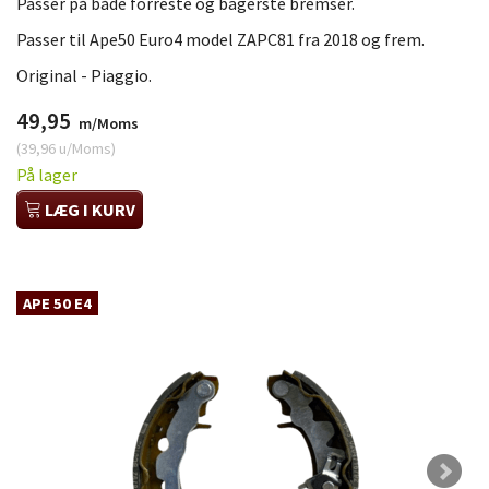
Passer på både forreste og bagerste bremser.
Passer til Ape50 Euro4 model ZAPC81 fra 2018 og frem.
Original - Piaggio.
49,95
m/Moms
(
39,96
u/Moms
)
På lager
LÆG I KURV
APE 50 E4