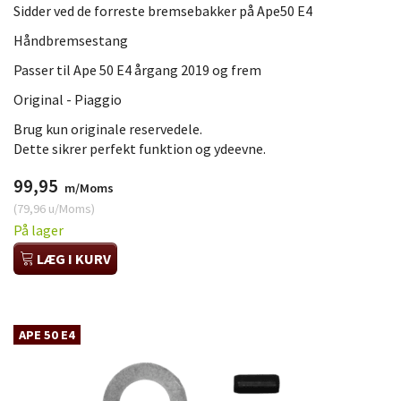
Sidder ved de forreste bremsebakker på Ape50 E4
Håndbremsestang
Passer til Ape 50 E4 årgang 2019 og frem
Original - Piaggio
Brug kun originale reservedele.
Dette sikrer perfekt funktion og ydeevne.
99,95
m/Moms
(
79,96
u/Moms
)
På lager
LÆG I KURV
APE 50 E4