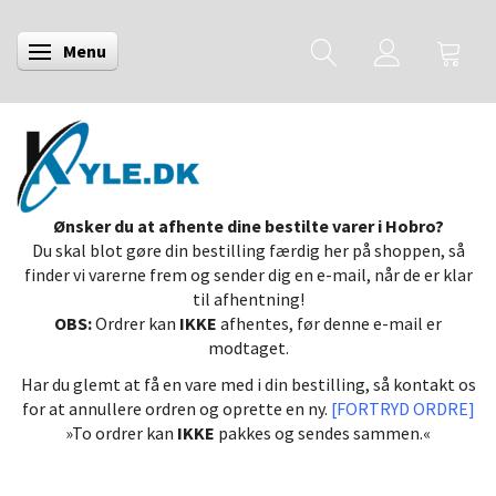
Menu
Skifte navigation
Ønsker du at afhente dine bestilte varer i Hobro?
Du skal blot gøre din bestilling færdig her på shoppen, så
finder vi varerne frem og sender dig en e-mail, når de er klar
til afhentning!
OBS:
Ordrer kan
IKKE
afhentes, før denne e-mail er
modtaget.
Har du glemt at få en vare med i din bestilling, så kontakt os
for at annullere ordren og oprette en ny.
[FORTRYD ORDRE]
»To ordrer kan
IKKE
pakkes og sendes sammen.«