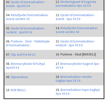
12.
Monteringssæt til bagerste
03.
Fjeder til bremsebakker -
bremsebakker Ape 50 E4
øverst - Ape50 E4
04.
Returfjeder bremsebakker
13.
Fjeder til bremsebakker -
øverst venstre SX
øverst - Ape 50 E4
14.
Returfjeder bremsebakker
05.
Fjeder til bremsebakker -
øverst venstre SX
nederst - Ape50 E4
06.
Puntone - Strut - Støttebøjle
15.
Fjeder til bremsebakker -
til bremsebakker
nederst - Ape 50 E4
16. Puntone - Strut [B003012]
07.
Clip and Pin kit LH
08.
Bremsecylinder til forhjul
17.
Bremsecylinder bagerst Ape
Ape50 E4
50 E4
18.
Bremsebakker venstre
09.
Stjerneskive
baghjul Ape 50 E4
18.
Bremsebakker højre baghjul
10.
Bolt M6x12
Ape 50 E4