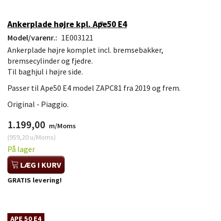
Ankerplade højre kpl. Ape50 E4
Model/varenr.:
1E003121
Ankerplade højre komplet incl. bremsebakker,
bremsecylinder og fjedre.
Til baghjul i højre side.
Passer til Ape50 E4 model ZAPC81 fra 2019 og frem.
Original - Piaggio.
1.199,00
m/Moms
(
959,20
u/Moms
)
På lager
LÆG I KURV
GRATIS levering!
APE 50 E4