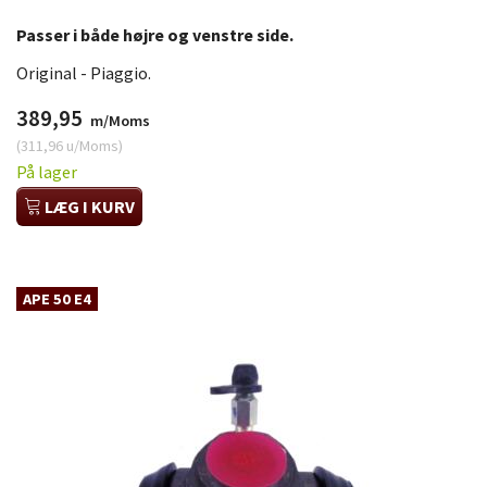
Passer i både højre og venstre side.
Original - Piaggio.
389,95
m/Moms
(
311,96
u/Moms
)
På lager
LÆG I KURV
APE 50 E4