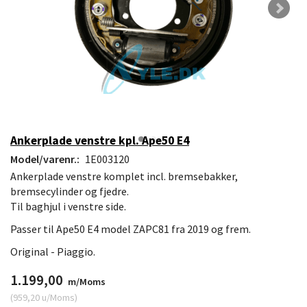
Ankerplade venstre kpl. Ape50 E4
Model/varenr.:
1E003120
Ankerplade venstre komplet incl. bremsebakker,
bremsecylinder og fjedre.
Til baghjul i venstre side.
Passer til Ape50 E4 model ZAPC81 fra 2019 og frem.
Original - Piaggio.
1.199,00
m/Moms
(
959,20
u/Moms
)