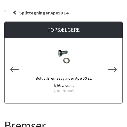
Splittegninger Ape50 E4
TOPSÆLGERE
Bolt til Bremsecylinder Ape 50 E2
8,95
m/Moms
(
7,16
u/Moms
)
Bremser