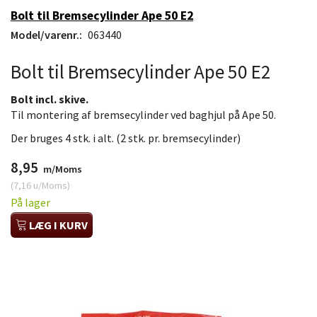
Bolt til Bremsecylinder Ape 50 E2
Model/varenr.:
063440
Bolt til Bremsecylinder Ape 50 E2
Bolt incl. skive.
Til montering af bremsecylinder ved baghjul på Ape 50.
Der bruges 4 stk. i alt. (2 stk. pr. bremsecylinder)
8,95
m/Moms
(
7,16
u/Moms
)
På lager
LÆG I KURV