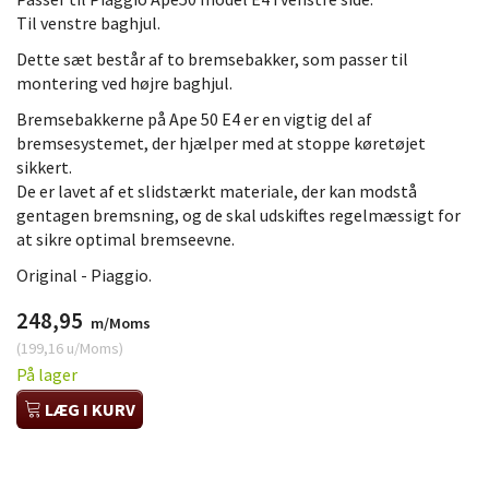
Til venstre baghjul.
Dette sæt består af to bremsebakker, som passer til
montering ved højre baghjul.
Bremsebakkerne på Ape 50 E4 er en vigtig del af
bremsesystemet, der hjælper med at stoppe køretøjet
sikkert.
De er lavet af et slidstærkt materiale, der kan modstå
gentagen bremsning, og de skal udskiftes regelmæssigt for
at sikre optimal bremseevne.
Original - Piaggio.
248,95
m/Moms
(
199,16
u/Moms
)
På lager
LÆG I KURV