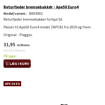
Returfjeder bremsebakker - Ape50 Euro4
Model/varenr.:
B003002
Returfjeder bremsebakker forhjul SX.
Passer til Ape50 Euro4 model ZAPC81 fra 2019 og frem.
Original - Piaggio.
31,95
m/Moms
(
25,56
u/Moms
)
På lager
LÆG I KURV
APE 50 E4