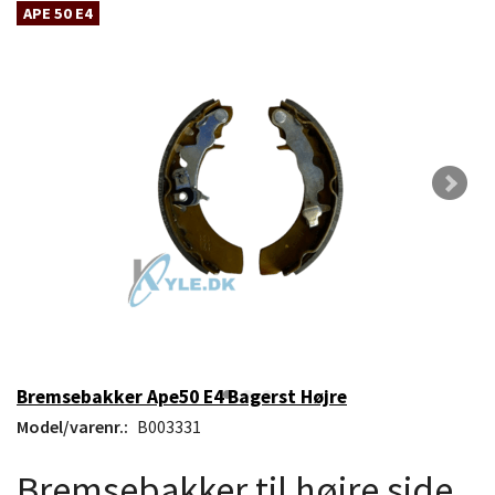
APE 50 E4
Bremsebakker Ape50 E4 Bagerst Højre
Model/varenr.:
B003331
Bremsebakker til højre side