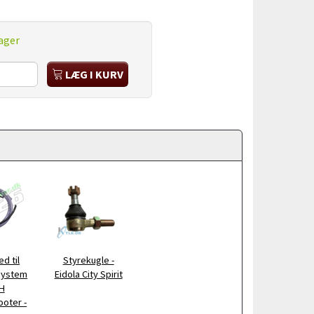
ager
LÆG I KURV
d til
Styrekugle -
system
Eidola City Spirit
H
oter -