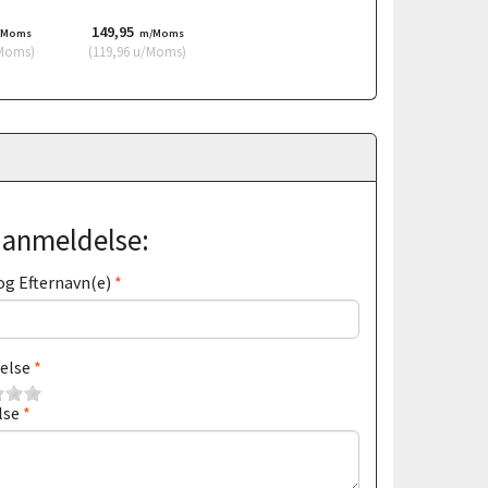
149,95
/Moms
m/Moms
Moms
)
(
119,96
u/Moms
)
j anmeldelse:
og Efternavn(e)
else
lse