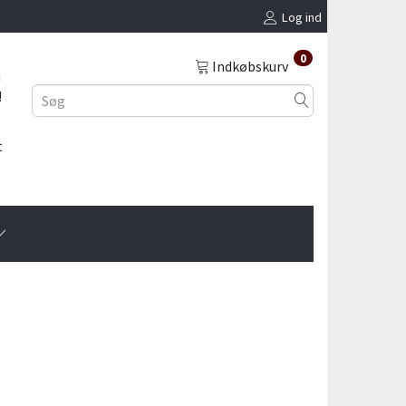
Log ind
0
Indkøbskurv
i
!
t