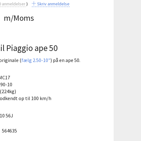
0
anmeldelser
Skriv anmeldelse
0
m/Moms
il Piaggio ape 50
originale (
fælg 2.50-10"
) på en ape 50.
 MC17
/90-10
 (224kg)
odkendt op til 100 km/h
10 56J
:
564635