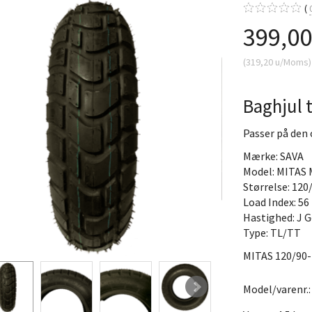
399,0
(
319,20
u/Moms
)
Baghjul t
Passer på den 
Mærke: SAVA
Model: MITAS
Størrelse: 120
Load Index: 56
Hastighed: J G
Type: TL/TT
MITAS 120/90-
Model/varenr.