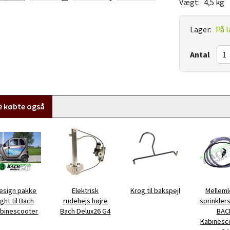
Vægt:
4,5 kg
Lager:
På l
Antal
e købte også
esign pakke
Elektrisk
Krog til bakspejl
Mellemle
ight til Bach
rudehejs højre
sprinkler
binescooter
Bach Delux26 G4
BAC
Kabinesco