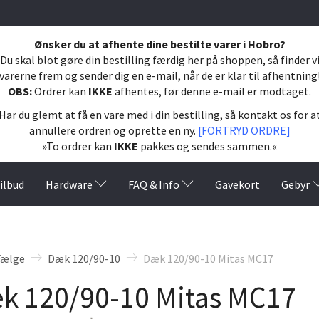
Ønsker du at afhente dine bestilte varer i Hobro?
Du skal blot gøre din bestilling færdig her på shoppen, så finder v
varerne frem og sender dig en e-mail, når de er klar til afhentning
OBS:
Ordrer kan
IKKE
afhentes, før denne e-mail er modtaget.
Har du glemt at få en vare med i din bestilling, så kontakt os for a
annullere ordren og oprette en ny.
[FORTRYD ORDRE]
»To ordrer kan
IKKE
pakkes og sendes sammen.«
ilbud
Hardware
FAQ & Info
Gavekort
Gebyr
Fælge
Dæk 120/90-10
Dæk 120/90-10 Mitas MC17
k 120/90-10 Mitas MC17