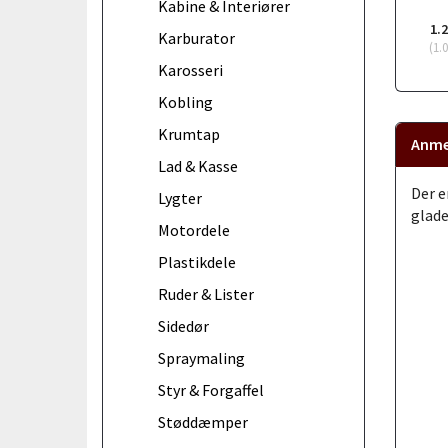
Kabine & Interiører
1.
Karburator
(
1.
Karosseri
Kobling
Krumtap
Anme
Lad & Kasse
Der e
Lygter
glade
Motordele
Plastikdele
Ruder & Lister
Sidedør
Spraymaling
Styr & Forgaffel
Støddæmper