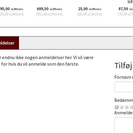
G4
295,00
689,50
25,00
87,50
m/Moms
m/Moms
m/Moms
m
036,00
u/Moms
)
(
551,60
u/Moms
)
(
20,00
u/Moms
)
(
70,00
u/
ldelser
r endnu ikke nogen anmeldelser her. Vi vil være
Tilfø
 for hvis du vil anmelde som den første.
Fornavn 
Bedømm
Anmelde